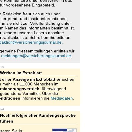
re Kommentare unter den Artikel in das
für vorgesehene Eingabefeld.
e Redaktion freut sich auch über
ntergrund- und Insiderinformationen,
nn sie nicht zur Veröffentlichung unter
m Namen des Informanten bestimmt ist.
r sichern unseren Lesern absolute
rtraulichkeit zu. Schreiben Sie bitte an
daktion@versicherungsjournal.de
.
lgemeine Pressemitteilungen erbitten wir
n
meldungen@versicherungsjournal.de
.
UNG
Werben im Extrablatt
t einer
Anzeige im Extrablatt
erreichen
e mehr als 11.000 Menschen im
rsicherungsvertrieb
, überwiegend
gebundene Vermittler. Über die
nditionen
informieren die
Mediadaten
.
UNG
Noch erfolgreicher Kundengespräche
führen
raten Sie in