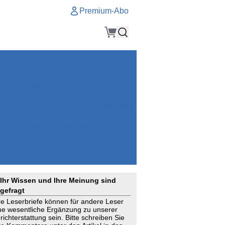
Premium-Abo
Service
Premium-Abo
Kontakt
gen
Häufige Fragen
e
VersicherungsJournal als Startseite
el
Nutzungsrechte erhalten
Mitteilung an die Redaktion
ial
Newsletter
RSS
Suchagenten
Ihr Wissen und Ihre Meinung sind
gefragt
re Leserbriefe können für andere Leser
ne wesentliche Ergänzung zu unserer
richterstattung sein. Bitte schreiben Sie