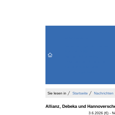
Themenbereiche
Versicherungen & Finanzen
Markt & Politik
Do
Vertrieb & Marketing
Unternehmen & Personen
Karriere & Mitarbeiter
Büro & Organisation
Sie lesen in
Startseite
Nachrichten
Allianz, Debeka und Hannoversche
3.6.2026 (€) - 