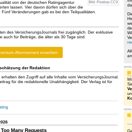
Ih
lität von der deutschen Ratingagentur
Bild: Pixabay CC0
da
rten lassen. Vier davon dürfen sich über die
. Fünf Veränderungen gab es bei den Teilqualitäten.
Di
Hi
we
de
ten des VersicherungsJournals frei zugänglich. Der exklusive
Wi
e auch für Beiträge, die älter als 30 Tage sind.
Ve
re
Al
remium-Abonnement erwerben
a
schätzung der Redaktion
WERB
halten den Zugriff auf alle Inhalte vom VersicherungsJournal.
Mi
trag für die redaktionelle Unabhängigkeit. Der Verlag ist für
Si
Ve
un
Ko
ting
WERB
2026
 Too Many Requests
Ge