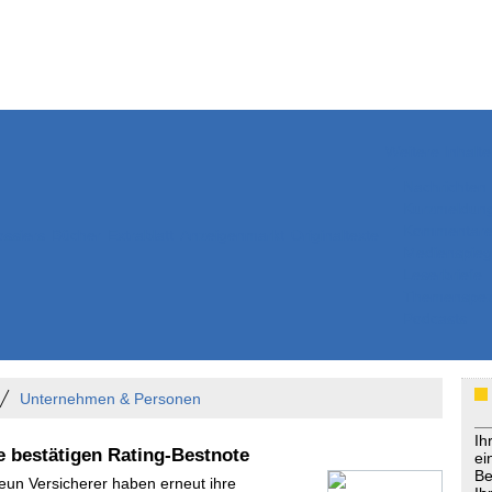
Weitere Inhalte
Nachrichten
Kurzmeldun
Kommentar
ssiers
Bücher
Extrablatt
Anzeigenmarkt
Originaltexte
Medienspieg
Leserbriefe
Themenspez
Podcasts
Unternehmen & Personen
Ih
 bestätigen Rating-Bestnote
ei
Be
Neun Versicherer haben erneut ihre