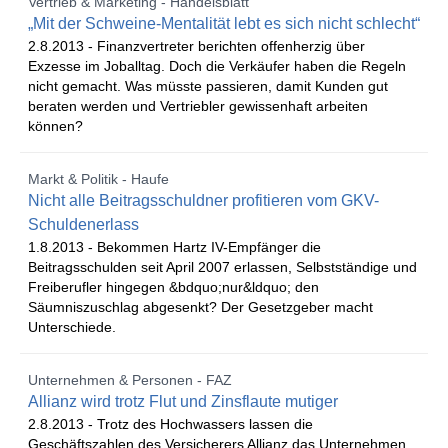
Vertrieb & Marketing - Handelsblatt
„Mit der Schweine-Mentalität lebt es sich nicht schlecht“
2.8.2013 -
Finanzvertreter berichten offenherzig über
Exzesse im Joballtag. Doch die Verkäufer haben die Regeln
nicht gemacht. Was müsste passieren, damit Kunden gut
beraten werden und Vertriebler gewissenhaft arbeiten
können?
Markt & Politik - Haufe
Nicht alle Beitragsschuldner profitieren vom GKV-
Schuldenerlass
1.8.2013 -
Bekommen Hartz IV-Empfänger die
Beitragsschulden seit April 2007 erlassen, Selbstständige und
Freiberufler hingegen &bdquo;nur&ldquo; den
Säumniszuschlag abgesenkt? Der Gesetzgeber macht
Unterschiede.
Unternehmen & Personen - FAZ
Allianz wird trotz Flut und Zinsflaute mutiger
2.8.2013 -
Trotz des Hochwassers lassen die
Geschäftszahlen des Versicherers Allianz das Unternehmen