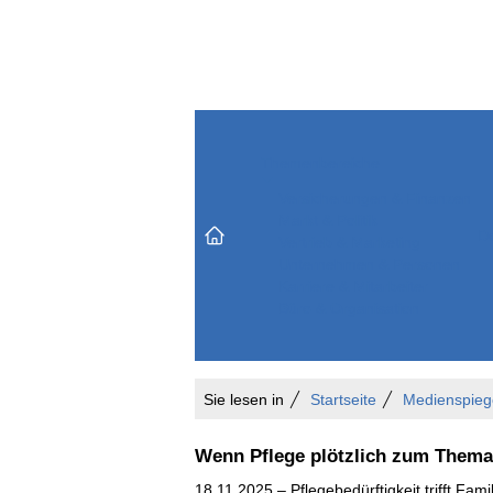
Themenbereiche
Versicherungen & Finanzen
Markt & Politik
Do
Vertrieb & Marketing
Unternehmen & Personen
Karriere & Mitarbeiter
Büro & Organisation
Sie lesen in
Startseite
Medienspieg
Wenn Pflege plötzlich zum Thema w
18.11.2025 – Pflegebedürftigkeit trifft Fami