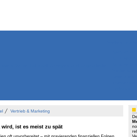
Weitere Inhalte
Nachrichten
Kurzmeldun
Kommentar
ssiers
Bücher
Extrablatt
Anzeigenmarkt
Originaltexte
Medienspieg
Leserbriefe
Themenspez
Podcasts
el
Vertrieb & Marketing
D
Me
ird, ist es meist zu spät
no
re
lien oft unvorbereitet – mit gravierenden finanziellen Folgen.
Ve