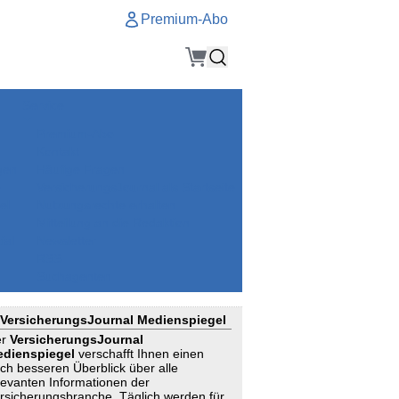
Premium-Abo
Service
Premium-Abo
Kontakt
gen
Häufige Fragen
e
VersicherungsJournal als Startseite
el
Nutzungsrechte erhalten
Mitteilung an die Redaktion
ial
Newsletter
RSS
Suchagenten
VersicherungsJournal Medienspiegel
er
VersicherungsJournal
dienspiegel
verschafft Ihnen einen
ch besseren Überblick über alle
levanten Informationen der
rsicherungsbranche. Täglich werden für