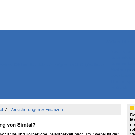
Weitere Inhalte
Nachrichten
Kurzmeldun
Kommentar
ssiers
Bücher
Extrablatt
Anzeigenmarkt
Originaltexte
Medienspieg
Leserbriefe
Themenspez
Podcasts
el
Versicherungen & Finanzen
D
Me
ng von Simtal?
no
re
ychische und körperliche Belastbarkeit nach. Im Zweifel ist der
Ve