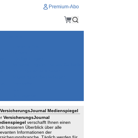
Premium-Abo
Service
Premium-Abo
Kontakt
gen
Häufige Fragen
e
VersicherungsJournal als Startseite
el
Nutzungsrechte erhalten
Mitteilung an die Redaktion
ial
Newsletter
RSS
Suchagenten
VersicherungsJournal Medienspiegel
er
VersicherungsJournal
dienspiegel
verschafft Ihnen einen
ch besseren Überblick über alle
levanten Informationen der
rsicherungsbranche. Täglich werden für