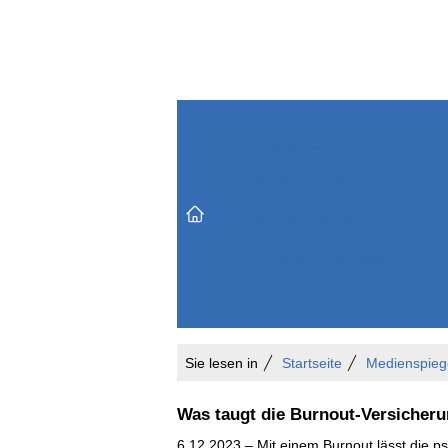
Themenbereiche
Versicherungen & Finanzen
Markt & Politik
Do
Vertrieb & Marketing
Unternehmen & Personen
Karriere & Mitarbeiter
Büro & Organisation
Sie lesen in
Startseite
Medienspieg
Was taugt die Burnout-Versicheru
6.12.2023 – Mit einem Burnout lässt die ps