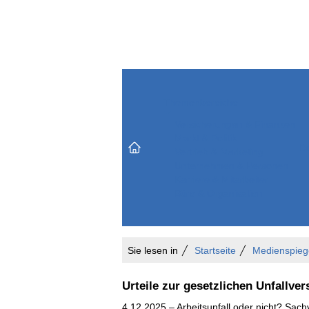
Themenbereiche
Versicherungen & Finanzen
Markt & Politik
Do
Vertrieb & Marketing
Unternehmen & Personen
Karriere & Mitarbeiter
Büro & Organisation
Sie lesen in
Startseite
Medienspieg
Urteile zur gesetzlichen Unfallve
4.12.2025 – Arbeitsunfall oder nicht? Sachv