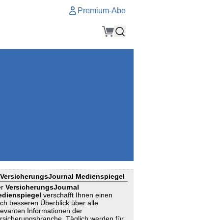
Premium-Abo
Service
Premium-Abo
Kontakt
gen
Häufige Fragen
e
VersicherungsJournal als Startseite
el
Nutzungsrechte erhalten
Mitteilung an die Redaktion
ial
Newsletter
RSS
Suchagenten
VersicherungsJournal Medienspiegel
er
VersicherungsJournal
dienspiegel
verschafft Ihnen einen
ch besseren Überblick über alle
levanten Informationen der
rsicherungsbranche. Täglich werden für