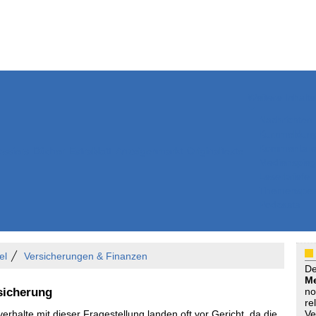
Weitere Inhalte
Nachrichten
Kurzmeldun
Kommentar
ssiers
Bücher
Extrablatt
Anzeigenmarkt
Originaltexte
Medienspieg
Leserbriefe
Themenspez
Podcasts
el
Versicherungen & Finanzen
D
Me
rsicherung
no
re
erhalte mit dieser Fragestellung landen oft vor Gericht, da die
Ve