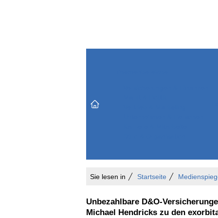
Themenbereiche
Versicherungen & Finanzen
Markt & Politik
Do
Vertrieb & Marketing
Unternehmen & Personen
Karriere & Mitarbeiter
Büro & Organisation
Sie lesen in
Startseite
Medienspieg
Unbezahlbare D&O-Versicherunge
Michael Hendricks zu den exorbit