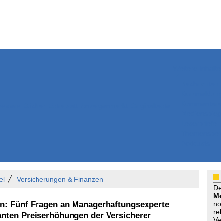
Weitere Inhalte
Nachrichten
Kurzmeldun
Kommentar
ssiers
Bücher
Extrablatt
Anzeigenmarkt
Originaltexte
Medienspieg
Leserbriefe
Themenspez
Podcasts
el
Versicherungen & Finanzen
D
Me
n: Fünf Fragen an Managerhaftungsexperte
no
re
anten Preiserhöhungen der Versicherer
Ve