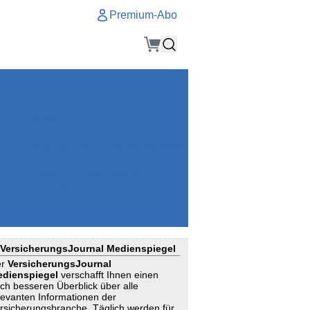
Premium-Abo
Service
Premium-Abo
Kontakt
gen
Häufige Fragen
e
VersicherungsJournal als Startseite
el
Nutzungsrechte erhalten
Mitteilung an die Redaktion
ial
Newsletter
RSS
Suchagenten
VersicherungsJournal Medienspiegel
er
VersicherungsJournal
dienspiegel
verschafft Ihnen einen
ch besseren Überblick über alle
levanten Informationen der
rsicherungsbranche. Täglich werden für