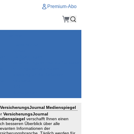
Premium-Abo
Service
Premium-Abo
Kontakt
gen
Häufige Fragen
e
VersicherungsJournal als Startseite
el
Nutzungsrechte erhalten
Mitteilung an die Redaktion
ial
Newsletter
RSS
Suchagenten
VersicherungsJournal Medienspiegel
er
VersicherungsJournal
dienspiegel
verschafft Ihnen einen
ch besseren Überblick über alle
levanten Informationen der
rsicherungsbranche. Täglich werden für