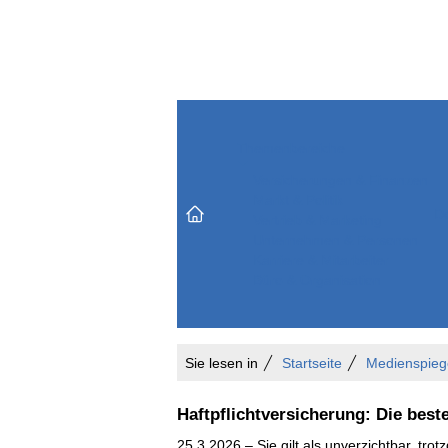
Themenbereiche
Versicherungen & Finanzen
Markt & Politik
Do
Vertrieb & Marketing
Unternehmen & Personen
Karriere & Mitarbeiter
Büro & Organisation
Sie lesen in
Startseite
Medienspieg
Haftpflichtversicherung: Die best
25.3.2026 – Sie gilt als unverzichtbar, tr