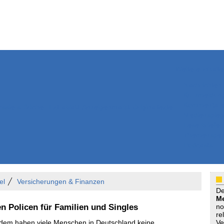
Weitere Inhalte
Nachrichten
Kurzmeldun
Kommentar
ssiers
Bücher
Extrablatt
Anzeigenmarkt
Originaltexte
Medienspieg
Leserbriefe
Themenspez
Podcasts
el
Versicherungen & Finanzen
D
Me
en Policen für Familien und Singles
no
re
otzdem haben viele Menschen in Deutschland keine
Ve