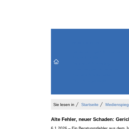
Themenbereiche
Versicherungen & Finanzen
Markt & Politik
Do
Vertrieb & Marketing
Unternehmen & Personen
Karriere & Mitarbeiter
Büro & Organisation
Sie lesen in
Startseite
Medienspieg
Alte Fehler, neuer Schaden: Geric
6.1.2026 – Ein Beratungsfehler aus dem Ja