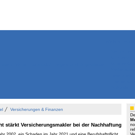
Weitere Inhalte
Nachrichten
Kurzmeldun
Kommentar
ssiers
Bücher
Extrablatt
Anzeigenmarkt
Originaltexte
Medienspieg
Leserbriefe
Themenspez
Podcasts
el
Versicherungen & Finanzen
D
Me
ht stärkt Versicherungsmakler bei der Nachhaftung
no
re
hr 2002, ein Schaden im Jahr 2021 und eine Berufshaftpflicht,
Ve