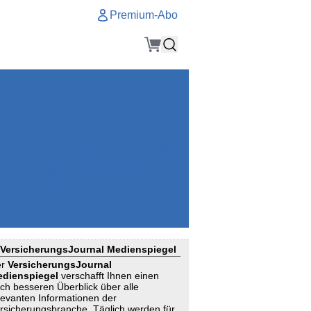
Premium-Abo
Service
Premium-Abo
Kontakt
gen
Häufige Fragen
e
VersicherungsJournal als Startseite
el
Nutzungsrechte erhalten
Mitteilung an die Redaktion
ial
Newsletter
RSS
Suchagenten
VersicherungsJournal Medienspiegel
er
VersicherungsJournal
dienspiegel
verschafft Ihnen einen
ch besseren Überblick über alle
levanten Informationen der
rsicherungsbranche. Täglich werden für