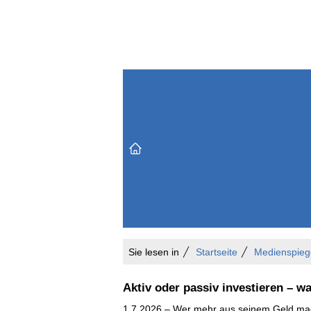
Themenbereiche
Versicherungen & Finanzen
Markt & Politik
Do
Vertrieb & Marketing
Unternehmen & Personen
Karriere & Mitarbeiter
Büro & Organisation
Sie lesen in
Startseite
Medienspieg
Aktiv oder passiv investieren – wa
1.7.2026 – Wer mehr aus seinem Geld mach