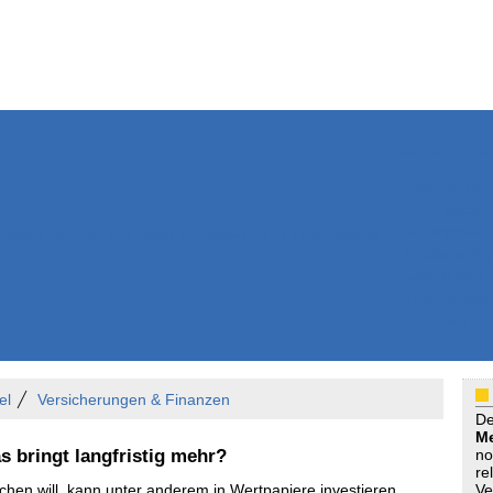
Weitere Inhalte
Nachrichten
Kurzmeldun
Kommentar
ssiers
Bücher
Extrablatt
Anzeigenmarkt
Originaltexte
Medienspieg
Leserbriefe
Themenspez
Podcasts
el
Versicherungen & Finanzen
D
Me
s bringt langfristig mehr?
no
re
en will, kann unter anderem in Wertpapiere investieren.
Ve