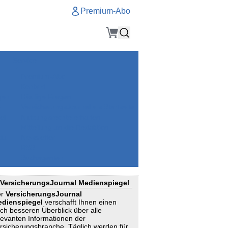
Premium-Abo
Service
Premium-Abo
Kontakt
gen
Häufige Fragen
e
VersicherungsJournal als Startseite
el
Nutzungsrechte erhalten
Mitteilung an die Redaktion
ial
Newsletter
RSS
Suchagenten
VersicherungsJournal Medienspiegel
er
VersicherungsJournal
dienspiegel
verschafft Ihnen einen
ch besseren Überblick über alle
levanten Informationen der
rsicherungsbranche. Täglich werden für