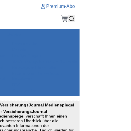
Premium-Abo
Service
Premium-Abo
Kontakt
gen
Häufige Fragen
e
VersicherungsJournal als Startseite
el
Nutzungsrechte erhalten
Mitteilung an die Redaktion
ial
Newsletter
RSS
Suchagenten
VersicherungsJournal Medienspiegel
er
VersicherungsJournal
dienspiegel
verschafft Ihnen einen
ch besseren Überblick über alle
levanten Informationen der
rsicherungsbranche. Täglich werden für