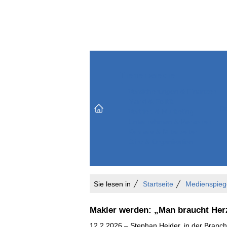
Themenbereiche
Versicherungen & Finanzen
Markt & Politik
Do
Vertrieb & Marketing
Unternehmen & Personen
Karriere & Mitarbeiter
Büro & Organisation
Sie lesen in
Startseite
Medienspieg
Makler werden: „Man braucht Her
12.2.2026 – Stephan Heider, in der Branche