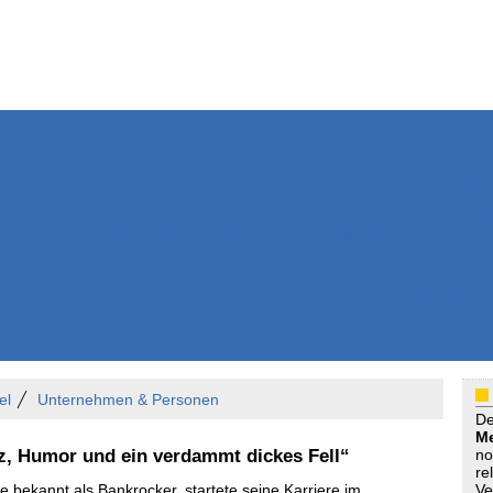
Weitere Inhalte
Nachrichten
Kurzmeldun
Kommentar
ssiers
Bücher
Extrablatt
Anzeigenmarkt
Originaltexte
Medienspieg
Leserbriefe
Themenspez
Podcasts
el
Unternehmen & Personen
D
Me
z, Humor und ein verdammt dickes Fell“
no
re
 bekannt als Bankrocker, startete seine Karriere im
Ve