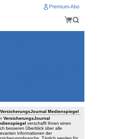
Premium-Abo
Service
Premium-Abo
Kontakt
gen
Häufige Fragen
e
VersicherungsJournal als Startseite
el
Nutzungsrechte erhalten
Mitteilung an die Redaktion
ial
Newsletter
RSS
Suchagenten
VersicherungsJournal Medienspiegel
er
VersicherungsJournal
dienspiegel
verschafft Ihnen einen
ch besseren Überblick über alle
levanten Informationen der
rsicherungsbranche. Täglich werden für