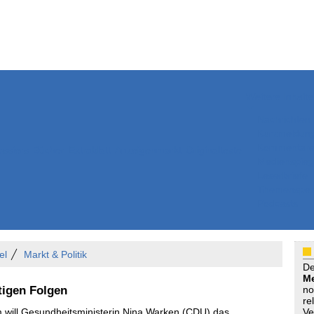
Weitere Inhalte
Nachrichten
Kurzmeldun
Kommentar
ssiers
Bücher
Extrablatt
Anzeigenmarkt
Originaltexte
Medienspieg
Leserbriefe
Themenspez
Podcasts
el
Markt & Politik
D
Me
tigen Folgen
no
re
m will Gesundheitsministerin Nina Warken (CDU) das
Ve