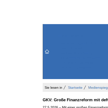
Themenbereiche
Versicherungen & Finanzen
Markt & Politik
Do
Vertrieb & Marketing
Unternehmen & Personen
Karriere & Mitarbeiter
Büro & Organisation
Sie lesen in
Startseite
Medienspieg
GKV: Große Finanzreform mit def
27.5.2026 – Mit einer großen Finanzrefor