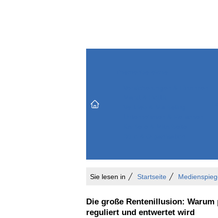
Themenbereiche
Versicherungen & Finanzen
Markt & Politik
Do
Vertrieb & Marketing
Unternehmen & Personen
Karriere & Mitarbeiter
Büro & Organisation
Sie lesen in
Startseite
Medienspieg
Die große Rentenillusion: Warum p
reguliert und entwertet wird