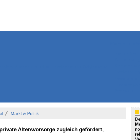
Weitere Inhalte
Nachrichten
Kurzmeldun
Kommentar
ssiers
Bücher
Extrablatt
Anzeigenmarkt
Originaltexte
Medienspieg
Leserbriefe
Themenspez
Podcasts
el
Markt & Politik
D
Me
rivate Altersvorsorge zugleich gefördert,
no
re
Ve