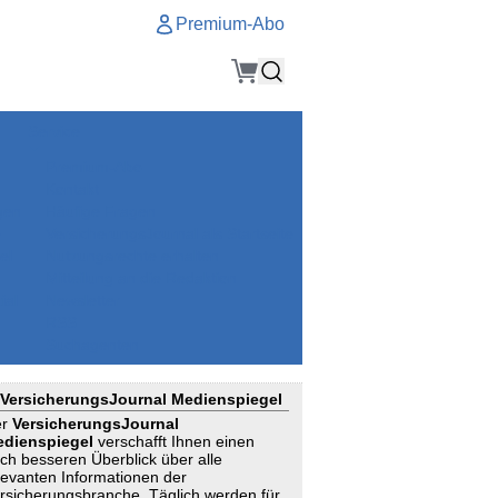
Premium-Abo
Service
Premium-Abo
Kontakt
gen
Häufige Fragen
e
VersicherungsJournal als Startseite
el
Nutzungsrechte erhalten
Mitteilung an die Redaktion
ial
Newsletter
RSS
Suchagenten
VersicherungsJournal Medienspiegel
er
VersicherungsJournal
dienspiegel
verschafft Ihnen einen
ch besseren Überblick über alle
levanten Informationen der
rsicherungsbranche. Täglich werden für