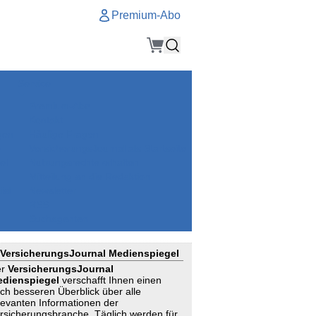
Premium-Abo
Service
Premium-Abo
Kontakt
gen
Häufige Fragen
e
VersicherungsJournal als Startseite
el
Nutzungsrechte erhalten
Mitteilung an die Redaktion
ial
Newsletter
RSS
Suchagenten
VersicherungsJournal Medienspiegel
er
VersicherungsJournal
dienspiegel
verschafft Ihnen einen
ch besseren Überblick über alle
levanten Informationen der
rsicherungsbranche. Täglich werden für