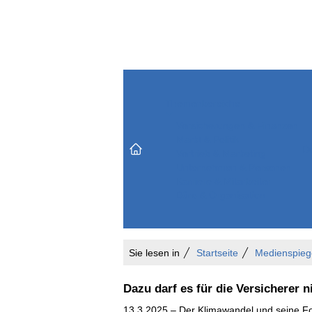
Themenbereiche
Versicherungen & Finanzen
Markt & Politik
Do
Vertrieb & Marketing
Unternehmen & Personen
Karriere & Mitarbeiter
Büro & Organisation
Sie lesen in
Startseite
Medienspieg
Dazu darf es für die Versicherer
13.3.2025 – Der Klimawandel und seine Fo