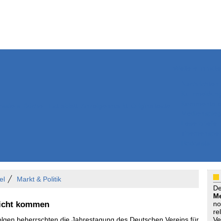
Weitere Inhalte
Nachrichten
Kurzmeldun
Kommentar
ssiers
Bücher
Extrablatt
Anzeigenmarkt
Originaltexte
Medienspieg
Leserbriefe
Themenspez
Podcasts
el
Markt & Politik
D
Me
 nicht kommen
no
re
lgen beherrschten die Jahrestagung des Deutschen Vereins für
Ve