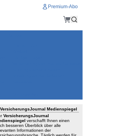
Premium-Abo
Service
Premium-Abo
Kontakt
gen
Häufige Fragen
e
VersicherungsJournal als Startseite
el
Nutzungsrechte erhalten
Mitteilung an die Redaktion
ial
Newsletter
RSS
Suchagenten
VersicherungsJournal Medienspiegel
er
VersicherungsJournal
dienspiegel
verschafft Ihnen einen
ch besseren Überblick über alle
levanten Informationen der
rsicherungsbranche. Täglich werden für