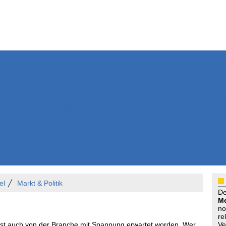
Weitere Inhalte
Nachrichten
Kurzmeldun
Kommentar
ssiers
Bücher
Extrablatt
Anzeigenmarkt
Originaltexte
Medienspieg
Leserbriefe
Themenspez
Podcasts
el
Markt & Politik
D
Me
no
re
ist auch von der Branche mit Spannung erwartet worden. Wer
Ve