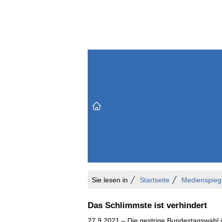
Themenbereiche
Versicherungen & Finanzen
Markt & Politik
Do
Vertrieb & Marketing
Unternehmen & Personen
Karriere & Mitarbeiter
Büro & Organisation
Sie lesen in
Startseite
Medienspieg
Das Schlimmste ist verhindert
27.9.2021 – Die gestrige Bundestagswahl 