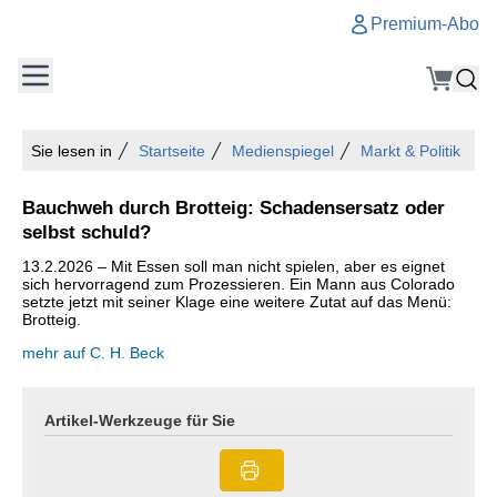
Premium-Abo
Sie lesen in
Startseite
Medienspiegel
Markt & Politik
Bauchweh durch Brotteig: Schadensersatz oder
selbst schuld?
13.2.2026 – Mit Essen soll man nicht spie­len, aber es eig­net
sich her­vor­ra­gend zum Pro­zes­sie­ren. Ein Mann aus Co­lo­ra­do
setz­te jetzt mit sei­ner Klage eine wei­te­re Zutat auf das Menü:
Brot­teig.
mehr auf C. H. Beck
Artikel-Werkzeuge für Sie