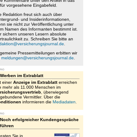
re Kommentare unter den Artikel in das
für vorgesehene Eingabefeld.
e Redaktion freut sich auch über
ntergrund- und Insiderinformationen,
nn sie nicht zur Veröffentlichung unter
m Namen des Informanten bestimmt ist.
r sichern unseren Lesern absolute
rtraulichkeit zu. Schreiben Sie bitte an
daktion@versicherungsjournal.de
.
lgemeine Pressemitteilungen erbitten wir
n
meldungen@versicherungsjournal.de
.
UNG
Werben im Extrablatt
t einer
Anzeige im Extrablatt
erreichen
e mehr als 11.000 Menschen im
rsicherungsvertrieb
, überwiegend
gebundene Vermittler. Über die
nditionen
informieren die
Mediadaten
.
UNG
Noch erfolgreicher Kundengespräche
führen
raten Sie in