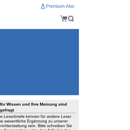
Premium-Abo
Service
Premium-Abo
Kontakt
gen
Häufige Fragen
e
VersicherungsJournal als Startseite
el
Nutzungsrechte erhalten
Mitteilung an die Redaktion
ial
Newsletter
RSS
Suchagenten
Ihr Wissen und Ihre Meinung sind
gefragt
re Leserbriefe können für andere Leser
ne wesentliche Ergänzung zu unserer
richterstattung sein. Bitte schreiben Sie