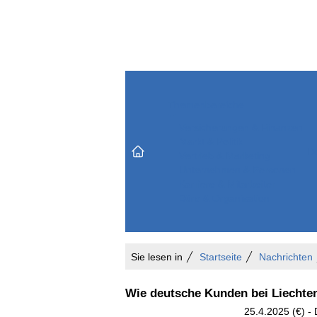
Themenbereiche
Versicherungen & Finanzen
Markt & Politik
Do
Vertrieb & Marketing
Unternehmen & Personen
Karriere & Mitarbeiter
Büro & Organisation
Sie lesen in
Startseite
Nachrichten
Wie deutsche Kunden bei Liechten
25.4.2025 (€) - 