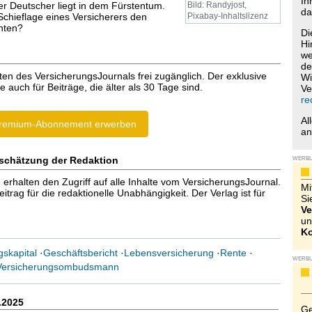
Ih
r Deutscher liegt in dem Fürstentum.
Bild: Randyjost,
da
Schieflage eines Versicherers den
Pixabay-Inhaltslizenz
chten?
Di
Hi
we
de
ten des VersicherungsJournals frei zugänglich. Der exklusive
Wi
e auch für Beiträge, die älter als 30 Tage sind.
Ve
re
Al
remium-Abonnement erwerben
a
schätzung der Redaktion
WERB
halten den Zugriff auf alle Inhalte vom VersicherungsJournal.
Mi
trag für die redaktionelle Unabhängigkeit. Der Verlag ist für
Si
Ve
un
Ko
skapital
·
Geschäftsbericht
·
Lebensversicherung
·
Rente
·
WERB
Versicherungsombudsmann
.2025
Ge