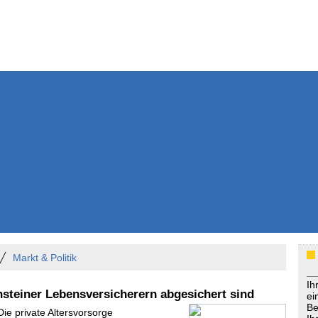
Weitere Inhalte
Nachrichten
Kurzmeldun
Kommentar
ssiers
Bücher
Extrablatt
Anzeigenmarkt
Originaltexte
Medienspieg
Leserbriefe
Themenspez
Podcasts
Markt & Politik
Ih
steiner Lebensversicherern abgesichert sind
ei
Be
Die private Altersvorsorge