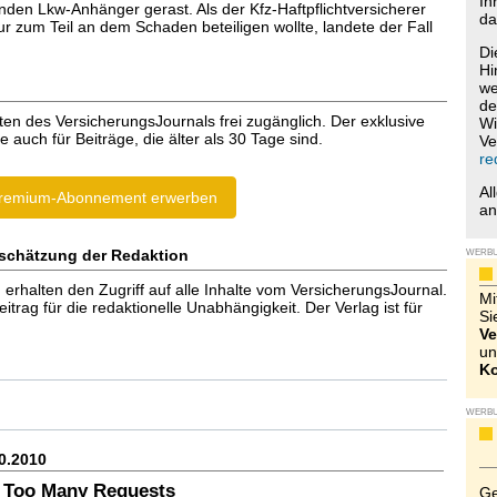
Ih
den Lkw-Anhänger gerast. Als der Kfz-Haftpflichtversicherer
da
r zum Teil an dem Schaden beteiligen wollte, landete der Fall
Di
Hi
we
de
ten des VersicherungsJournals frei zugänglich. Der exklusive
Wi
e auch für Beiträge, die älter als 30 Tage sind.
Ve
re
Al
remium-Abonnement erwerben
a
schätzung der Redaktion
WERB
halten den Zugriff auf alle Inhalte vom VersicherungsJournal.
Mi
trag für die redaktionelle Unabhängigkeit. Der Verlag ist für
Si
Ve
un
Ko
WERB
0.2010
 Too Many Requests
Ge