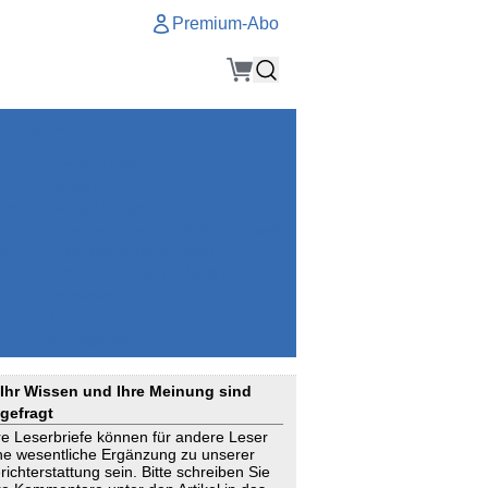
Premium-Abo
Service
Premium-Abo
Kontakt
gen
Häufige Fragen
e
VersicherungsJournal als Startseite
el
Nutzungsrechte erhalten
Mitteilung an die Redaktion
ial
Newsletter
RSS
Suchagenten
Ihr Wissen und Ihre Meinung sind
gefragt
re Leserbriefe können für andere Leser
ne wesentliche Ergänzung zu unserer
richterstattung sein. Bitte schreiben Sie