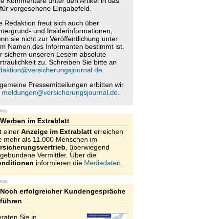
re Kommentare unter den Artikel in das
für vorgesehene Eingabefeld.
e Redaktion freut sich auch über
ntergrund- und Insiderinformationen,
nn sie nicht zur Veröffentlichung unter
m Namen des Informanten bestimmt ist.
r sichern unseren Lesern absolute
rtraulichkeit zu. Schreiben Sie bitte an
daktion@versicherungsjournal.de
.
lgemeine Pressemitteilungen erbitten wir
n
meldungen@versicherungsjournal.de
.
UNG
Werben im Extrablatt
t einer
Anzeige im Extrablatt
erreichen
e mehr als 11.000 Menschen im
rsicherungsvertrieb
, überwiegend
gebundene Vermittler. Über die
nditionen
informieren die
Mediadaten
.
UNG
Noch erfolgreicher Kundengespräche
führen
raten Sie in