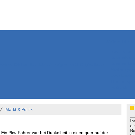
Weitere Inhalte
Nachrichten
Kurzmeldun
Kommentar
ssiers
Bücher
Extrablatt
Anzeigenmarkt
Originaltexte
Medienspieg
Leserbriefe
Themenspez
Podcasts
Markt & Politik
Ih
ei
Be
 Ein Pkw-Fahrer war bei Dunkelheit in einen quer auf der