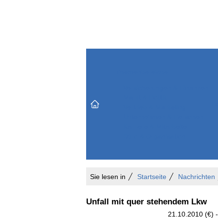
Themenbereiche
Versicherungen & Finanzen
Markt & Politik
Do
Vertrieb & Marketing
Unternehmen & Personen
Karriere & Mitarbeiter
Büro & Organisation
Sie lesen in
Startseite
Nachrichten
Unfall mit quer stehendem Lkw
21.10.2010 (€) -