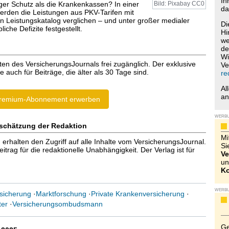
Ih
iger Schutz als die Krankenkassen? In einer
Bild: Pixabay CC0
da
rden die Leistungen aus PKV-Tarifen mit
n Leistungskatalog verglichen – und unter großer medialer
Di
iche Defizite festgestellt.
Hi
we
de
Wi
ten des VersicherungsJournals frei zugänglich. Der exklusive
Ve
e auch für Beiträge, die älter als 30 Tage sind.
re
Al
a
remium-Abonnement erwerben
WERB
schätzung der Redaktion
Mi
halten den Zugriff auf alle Inhalte vom VersicherungsJournal.
Si
trag für die redaktionelle Unabhängigkeit. Der Verlag ist für
Ve
un
Ko
WERB
sicherung
·
Marktforschung
·
Private Krankenversicherung
·
er
·
Versicherungsombudsmann
Ge