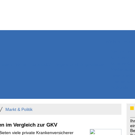
Weitere Inhalte
Nachrichten
Kurzmeldun
Kommentar
ssiers
Bücher
Extrablatt
Anzeigenmarkt
Originaltexte
Medienspieg
Leserbriefe
Themenspez
Podcasts
Markt & Politik
Ih
en im Vergleich zur GKV
ei
Be
Bieten viele private Krankenversicherer