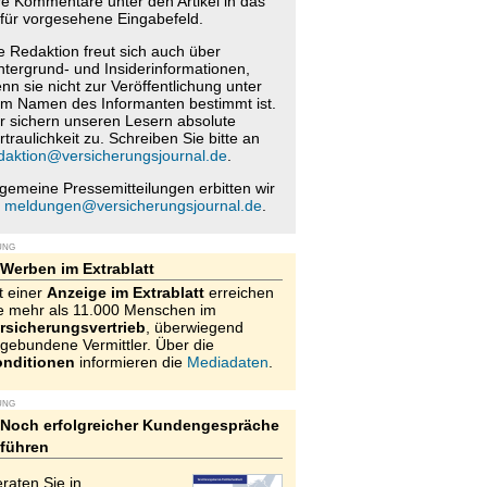
re Kommentare unter den Artikel in das
für vorgesehene Eingabefeld.
e Redaktion freut sich auch über
ntergrund- und Insiderinformationen,
nn sie nicht zur Veröffentlichung unter
m Namen des Informanten bestimmt ist.
r sichern unseren Lesern absolute
rtraulichkeit zu. Schreiben Sie bitte an
daktion@versicherungsjournal.de
.
lgemeine Pressemitteilungen erbitten wir
n
meldungen@versicherungsjournal.de
.
UNG
Werben im Extrablatt
t einer
Anzeige im Extrablatt
erreichen
e mehr als 11.000 Menschen im
rsicherungsvertrieb
, überwiegend
gebundene Vermittler. Über die
nditionen
informieren die
Mediadaten
.
UNG
Noch erfolgreicher Kundengespräche
führen
raten Sie in