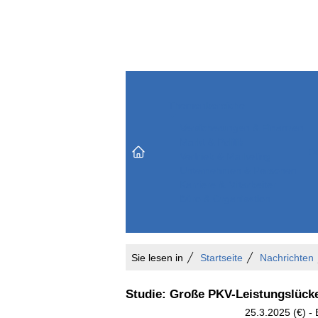
Themenbereiche
Versicherungen & Finanzen
Markt & Politik
Do
Vertrieb & Marketing
Unternehmen & Personen
Karriere & Mitarbeiter
Büro & Organisation
Sie lesen in
Startseite
Nachrichten
Studie: Große PKV-Leistungslück
25.3.2025 (€) - 