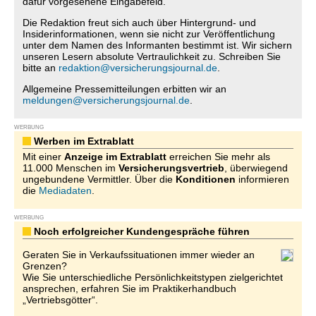
dafür vorgesehene Eingabefeld.
Die Redaktion freut sich auch über Hintergrund- und
Insiderinformationen, wenn sie nicht zur Veröffentlichung
unter dem Namen des Informanten bestimmt ist. Wir sichern
unseren Lesern absolute Vertraulichkeit zu. Schreiben Sie
bitte an
redaktion@versicherungsjournal.de
.
Allgemeine Pressemitteilungen erbitten wir an
meldungen@versicherungsjournal.de
.
WERBUNG
Werben im Extrablatt
Mit einer
Anzeige im Extrablatt
erreichen Sie mehr als
11.000 Menschen im
Versicherungsvertrieb
, überwiegend
ungebundene Vermittler. Über die
Konditionen
informieren
die
Mediadaten
.
WERBUNG
Noch erfolgreicher Kundengespräche führen
Geraten Sie in Verkaufssituationen immer wieder an
Grenzen?
Wie Sie unterschiedliche Persönlichkeitstypen zielgerichtet
ansprechen, erfahren Sie im Praktikerhandbuch
„Vertriebsgötter“.