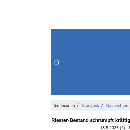
Themenbereiche
Versicherungen & Finanzen
Markt & Politik
Do
Vertrieb & Marketing
Unternehmen & Personen
Karriere & Mitarbeiter
Büro & Organisation
Sie lesen in
Startseite
Nachrichten
Riester-Bestand schrumpft kräftig
13.5.2026 (€) - 