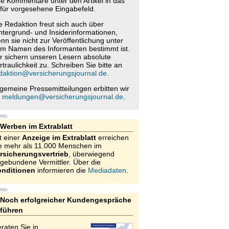
re Kommentare unter den Artikel in das
für vorgesehene Eingabefeld.
e Redaktion freut sich auch über
ntergrund- und Insiderinformationen,
nn sie nicht zur Veröffentlichung unter
m Namen des Informanten bestimmt ist.
r sichern unseren Lesern absolute
rtraulichkeit zu. Schreiben Sie bitte an
daktion@versicherungsjournal.de
.
lgemeine Pressemitteilungen erbitten wir
n
meldungen@versicherungsjournal.de
.
UNG
Werben im Extrablatt
t einer
Anzeige im Extrablatt
erreichen
e mehr als 11.000 Menschen im
rsicherungsvertrieb
, überwiegend
gebundene Vermittler. Über die
nditionen
informieren die
Mediadaten
.
UNG
Noch erfolgreicher Kundengespräche
führen
raten Sie in