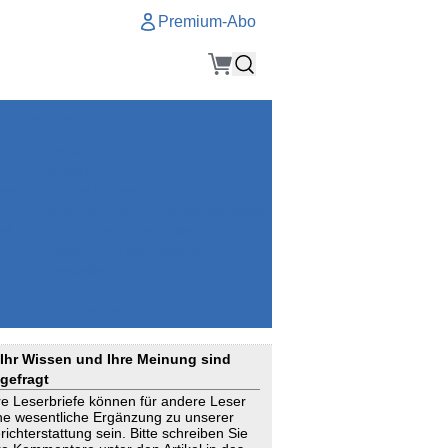
Premium-Abo
Service
Premium-Abo
Kontakt
gen
Häufige Fragen
e
VersicherungsJournal als Startseite
el
Nutzungsrechte erhalten
Mitteilung an die Redaktion
ial
Newsletter
RSS
Suchagenten
Ihr Wissen und Ihre Meinung sind
gefragt
re Leserbriefe können für andere Leser
ne wesentliche Ergänzung zu unserer
richterstattung sein. Bitte schreiben Sie