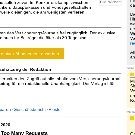
Ih
ie selten zuvor. Im Konkurrenzkampf zwischen
Bild: Wichert
da
anken, Bausparkassen und Fondsgesellschaften
weile diejenigen, die am wenigsten verlieren.
Di
Hi
we
de
ten des VersicherungsJournals frei zugänglich. Der exklusive
Wi
e auch für Beiträge, die älter als 30 Tage sind.
Ve
re
Al
remium-Abonnement erwerben
a
schätzung der Redaktion
WERB
halten den Zugriff auf alle Inhalte vom VersicherungsJournal.
Mi
trag für die redaktionelle Unabhängigkeit. Der Verlag ist für
Si
Ve
un
Ko
paren
·
Geschäftsbericht
·
Riester
WERB
.2026
 Too Many Requests
Ge