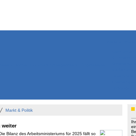
Weitere Inhalte
Nachrichten
Kurzmeldun
Kommentar
ssiers
Bücher
Extrablatt
Anzeigenmarkt
Originaltexte
Medienspieg
Leserbriefe
Themenspez
Podcasts
Markt & Politik
Ih
 weiter
ei
Be
Die Bilanz des Arbeitsministeriums für 2025 fällt so