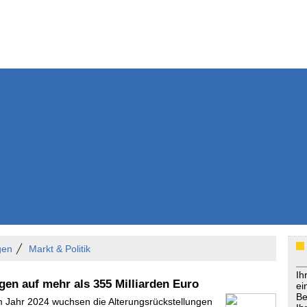
Weitere Inhalte
Nachrichten
Kurzmeldun
Kommentar
ssiers
Bücher
Extrablatt
Anzeigenmarkt
Originaltexte
Medienspieg
Leserbriefe
Themenspez
Podcasts
gen
Markt & Politik
Ih
gen auf mehr als 355 Milliarden Euro
ei
Be
Im Jahr 2024 wuchsen die Alterungsrückstellungen