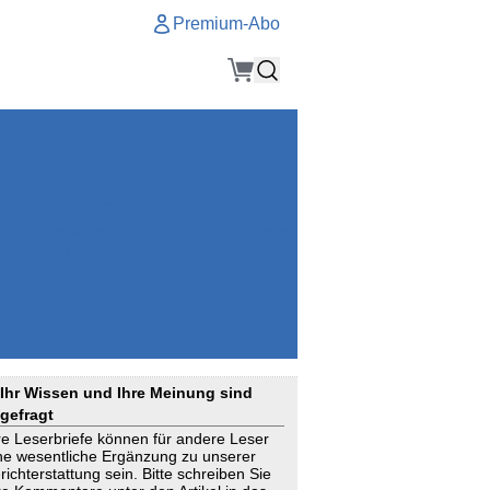
Premium-Abo
Service
Premium-Abo
Kontakt
gen
Häufige Fragen
e
VersicherungsJournal als Startseite
el
Nutzungsrechte erhalten
Mitteilung an die Redaktion
ial
Newsletter
RSS
Suchagenten
Ihr Wissen und Ihre Meinung sind
gefragt
re Leserbriefe können für andere Leser
ne wesentliche Ergänzung zu unserer
richterstattung sein. Bitte schreiben Sie