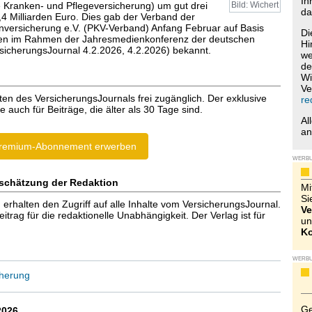
Ih
e Kranken- und Pflegeversicherung) um gut drei
Bild: Wichert
da
,4 Milliarden Euro. Dies gab der Verband der
nversicherung e.V. (PKV-Verband) Anfang Februar auf Basis
Di
hlen im Rahmen der Jahresmedienkonferenz der deutschen
Hi
rsicherungsJournal 4.2.2026, 4.2.2026) bekannt.
we
de
Wi
Ve
ten des VersicherungsJournals frei zugänglich. Der exklusive
re
e auch für Beiträge, die älter als 30 Tage sind.
Al
a
remium-Abonnement erwerben
WERB
schätzung der Redaktion
Mi
Si
halten den Zugriff auf alle Inhalte vom VersicherungsJournal.
Ve
trag für die redaktionelle Unabhängigkeit. Der Verlag ist für
un
Ko
WERB
cherung
Ge
2026