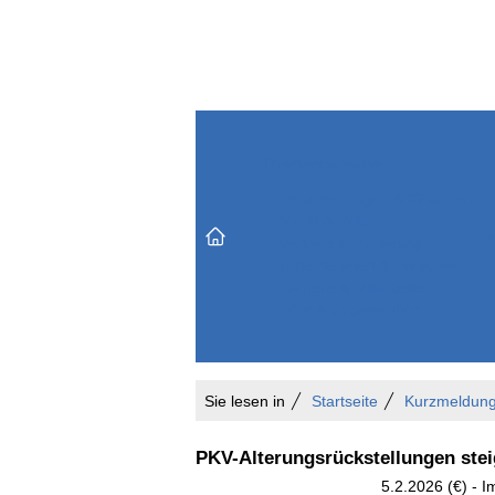
Themenbereiche
Versicherungen & Finanzen
Markt & Politik
Do
Vertrieb & Marketing
Unternehmen & Personen
Karriere & Mitarbeiter
Büro & Organisation
Sie lesen in
Startseite
Kurzmeldun
PKV-Alterungsrückstellungen stei
5.2.2026 (€) - 