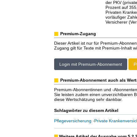
der PKV (privat
Prozent auf 355
Privaten Kranke
vorläufiger Za
Versicherer (Ve
Premium-Zugang
Dieser Artikel ist nur für Premium-Abonnen
Zugang gilt für Texte mit Premium-Inhalt wi
Login mit Premium-Abonnement
P
Premium-Abonnement auch als Wert
Premium-Abonnentinnen und -Abonnenten er
Sie leisten zudem einen unverzichtbaren Bei
diese Wertschätzung sehr dankbar.
Schlagwörter zu diesem Artikel
Pflegeversicherung
·
Private Krankenversi
Weitere Artikel der Ausgabe vom 5.2.