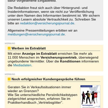
dafür vorgesehene Eingabefeld.
Die Redaktion freut sich auch über Hintergrund- und
Insiderinformationen, wenn sie nicht zur Veröffentlichung
unter dem Namen des Informanten bestimmt ist. Wir sichern
unseren Lesern absolute Vertraulichkeit zu. Schreiben Sie
bitte an
redaktion@versicherungsjournal.de
.
Allgemeine Pressemitteilungen erbitten wir an
meldungen@versicherungsjournal.de
.
WERBUNG
Werben im Extrablatt
Mit einer
Anzeige im Extrablatt
erreichen Sie mehr als
11.000 Menschen im
Versicherungsvertrieb
, überwiegend
ungebundene Vermittler. Über die
Konditionen
informieren
die
Mediadaten
.
WERBUNG
Noch erfolgreicher Kundengespräche führen
Geraten Sie in Verkaufssituationen immer
wieder an Grenzen?
Wie Sie unterschiedliche Persönlichkeitstypen
zielgerichtet ansprechen, erfahren Sie im
Praktikerhandbuch „Vertriebsgötter“.