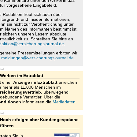
re Kommentare unter den Artikel in das
für vorgesehene Eingabefeld.
e Redaktion freut sich auch über
ntergrund- und Insiderinformationen,
nn sie nicht zur Veröffentlichung unter
m Namen des Informanten bestimmt ist.
r sichern unseren Lesern absolute
rtraulichkeit zu. Schreiben Sie bitte an
daktion@versicherungsjournal.de
.
lgemeine Pressemitteilungen erbitten wir
n
meldungen@versicherungsjournal.de
.
UNG
Werben im Extrablatt
t einer
Anzeige im Extrablatt
erreichen
e mehr als 11.000 Menschen im
rsicherungsvertrieb
, überwiegend
gebundene Vermittler. Über die
nditionen
informieren die
Mediadaten
.
UNG
Noch erfolgreicher Kundengespräche
führen
raten Sie in