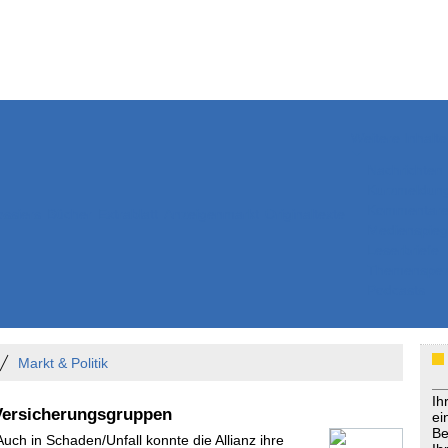
Weitere Inhalte
Nachrichten
Kurzmeldun
Kommentar
ssiers
Bücher
Extrablatt
Anzeigenmarkt
Originaltexte
Medienspieg
Leserbriefe
Themenspez
Podcasts
Markt & Politik
Ih
 Versicherungsgruppen
ei
Be
Auch in Schaden/Unfall konnte die Allianz ihre