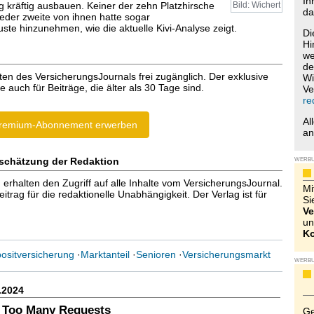
Ih
g kräftig ausbauen. Keiner der zehn Platzhirsche
Bild: Wichert
da
Jeder zweite von ihnen hatte sogar
uste hinzunehmen, wie die aktuelle Kivi-Analyse zeigt.
Di
Hi
we
de
ten des VersicherungsJournals frei zugänglich. Der exklusive
Wi
e auch für Beiträge, die älter als 30 Tage sind.
Ve
re
Al
remium-Abonnement erwerben
a
schätzung der Redaktion
WERB
halten den Zugriff auf alle Inhalte vom VersicherungsJournal.
Mi
trag für die redaktionelle Unabhängigkeit. Der Verlag ist für
Si
Ve
un
Ko
sitversicherung
·
Marktanteil
·
Senioren
·
Versicherungsmarkt
WERB
.2024
 Too Many Requests
Ge