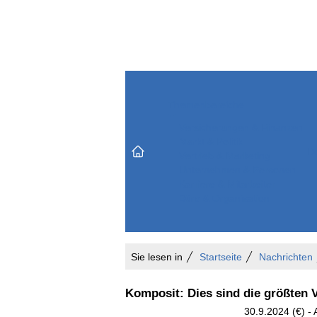
Themenbereiche
Versicherungen & Finanzen
Markt & Politik
Do
Vertrieb & Marketing
Unternehmen & Personen
Karriere & Mitarbeiter
Büro & Organisation
Sie lesen in
Startseite
Nachrichten
Komposit: Dies sind die größten
30.9.2024 (€) - 