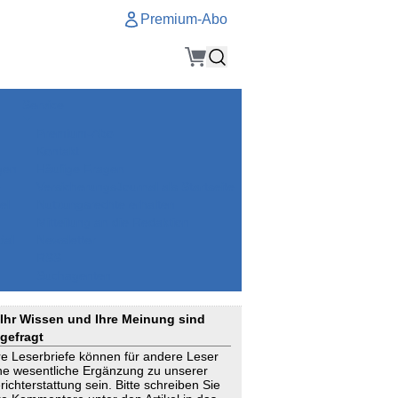
Premium-Abo
Service
Premium-Abo
Kontakt
gen
Häufige Fragen
e
VersicherungsJournal als Startseite
el
Nutzungsrechte erhalten
Mitteilung an die Redaktion
ial
Newsletter
RSS
Suchagenten
Ihr Wissen und Ihre Meinung sind
gefragt
re Leserbriefe können für andere Leser
ne wesentliche Ergänzung zu unserer
richterstattung sein. Bitte schreiben Sie