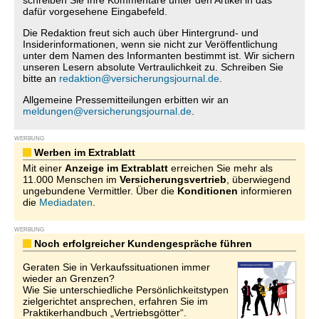
schreiben Sie Ihre Kommentare unter den Artikel in das
dafür vorgesehene Eingabefeld.
Die Redaktion freut sich auch über Hintergrund- und
Insiderinformationen, wenn sie nicht zur Veröffentlichung
unter dem Namen des Informanten bestimmt ist. Wir sichern
unseren Lesern absolute Vertraulichkeit zu. Schreiben Sie
bitte an
redaktion@versicherungsjournal.de
.
Allgemeine Pressemitteilungen erbitten wir an
meldungen@versicherungsjournal.de
.
WERBUNG
Werben im Extrablatt
Mit einer
Anzeige im Extrablatt
erreichen Sie mehr als
11.000 Menschen im
Versicherungsvertrieb
, überwiegend
ungebundene Vermittler. Über die
Konditionen
informieren
die
Mediadaten
.
WERBUNG
Noch erfolgreicher Kundengespräche führen
Geraten Sie in Verkaufssituationen immer
wieder an Grenzen?
Wie Sie unterschiedliche Persönlichkeitstypen
zielgerichtet ansprechen, erfahren Sie im
Praktikerhandbuch „Vertriebsgötter“.