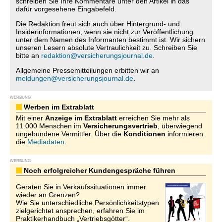
schreiben Sie Ihre Kommentare unter den Artikel in das
dafür vorgesehene Eingabefeld.
Die Redaktion freut sich auch über Hintergrund- und
Insiderinformationen, wenn sie nicht zur Veröffentlichung
unter dem Namen des Informanten bestimmt ist. Wir sichern
unseren Lesern absolute Vertraulichkeit zu. Schreiben Sie
bitte an
redaktion@versicherungsjournal.de
.
Allgemeine Pressemitteilungen erbitten wir an
meldungen@versicherungsjournal.de
.
WERBUNG
Werben im Extrablatt
Mit einer
Anzeige im Extrablatt
erreichen Sie mehr als
11.000 Menschen im
Versicherungsvertrieb
, überwiegend
ungebundene Vermittler. Über die
Konditionen
informieren
die
Mediadaten
.
WERBUNG
Noch erfolgreicher Kundengespräche führen
Geraten Sie in Verkaufssituationen immer
wieder an Grenzen?
Wie Sie unterschiedliche Persönlichkeitstypen
zielgerichtet ansprechen, erfahren Sie im
Praktikerhandbuch „Vertriebsgötter“.