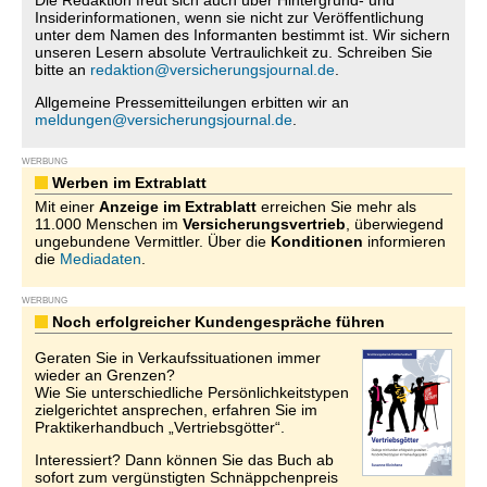
Die Redaktion freut sich auch über Hintergrund- und
Insiderinformationen, wenn sie nicht zur Veröffentlichung
unter dem Namen des Informanten bestimmt ist. Wir sichern
unseren Lesern absolute Vertraulichkeit zu. Schreiben Sie
bitte an
redaktion@versicherungsjournal.de
.
Allgemeine Pressemitteilungen erbitten wir an
meldungen@versicherungsjournal.de
.
WERBUNG
Werben im Extrablatt
Mit einer
Anzeige im Extrablatt
erreichen Sie mehr als
11.000 Menschen im
Versicherungsvertrieb
, überwiegend
ungebundene Vermittler. Über die
Konditionen
informieren
die
Mediadaten
.
WERBUNG
Noch erfolgreicher Kundengespräche führen
Geraten Sie in Verkaufssituationen immer
wieder an Grenzen?
Wie Sie unterschiedliche Persönlichkeitstypen
zielgerichtet ansprechen, erfahren Sie im
Praktikerhandbuch „Vertriebsgötter“.
Interessiert? Dann können Sie das Buch ab
sofort zum vergünstigten Schnäppchenpreis