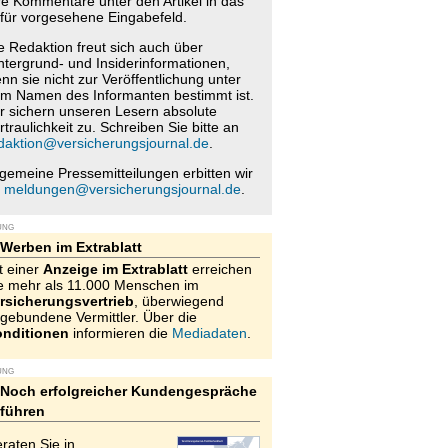
re Kommentare unter den Artikel in das
für vorgesehene Eingabefeld.
e Redaktion freut sich auch über
ntergrund- und Insiderinformationen,
nn sie nicht zur Veröffentlichung unter
m Namen des Informanten bestimmt ist.
r sichern unseren Lesern absolute
rtraulichkeit zu. Schreiben Sie bitte an
daktion@versicherungsjournal.de
.
lgemeine Pressemitteilungen erbitten wir
n
meldungen@versicherungsjournal.de
.
UNG
Werben im Extrablatt
t einer
Anzeige im Extrablatt
erreichen
e mehr als 11.000 Menschen im
rsicherungsvertrieb
, überwiegend
gebundene Vermittler. Über die
nditionen
informieren die
Mediadaten
.
UNG
Noch erfolgreicher Kundengespräche
führen
raten Sie in