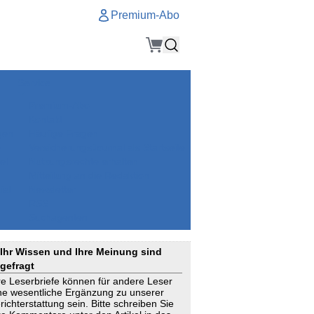
Premium-Abo
Service
Premium-Abo
Kontakt
gen
Häufige Fragen
e
VersicherungsJournal als Startseite
el
Nutzungsrechte erhalten
Mitteilung an die Redaktion
ial
Newsletter
RSS
Suchagenten
Ihr Wissen und Ihre Meinung sind
gefragt
re Leserbriefe können für andere Leser
ne wesentliche Ergänzung zu unserer
richterstattung sein. Bitte schreiben Sie