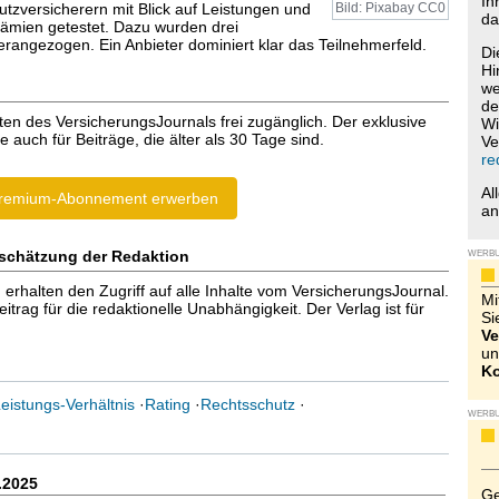
Ih
utzversicherern mit Blick auf Leistungen und
Bild: Pixabay CC0
da
ämien getestet. Dazu wurden drei
erangezogen. Ein Anbieter dominiert klar das Teilnehmerfeld.
Di
Hi
we
de
ten des VersicherungsJournals frei zugänglich. Der exklusive
Wi
e auch für Beiträge, die älter als 30 Tage sind.
Ve
re
Al
remium-Abonnement erwerben
a
schätzung der Redaktion
WERB
halten den Zugriff auf alle Inhalte vom VersicherungsJournal.
Mi
trag für die redaktionelle Unabhängigkeit. Der Verlag ist für
Si
Ve
un
Ko
eistungs-Verhältnis
·
Rating
·
Rechtsschutz
·
WERB
.2025
Ge