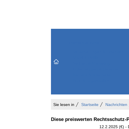
Themenbereiche
Versicherungen & Finanzen
Markt & Politik
Do
Vertrieb & Marketing
Unternehmen & Personen
Karriere & Mitarbeiter
Büro & Organisation
Sie lesen in
Startseite
Nachrichten
Diese preiswerten Rechtsschutz-P
12.2.2025 (€) -