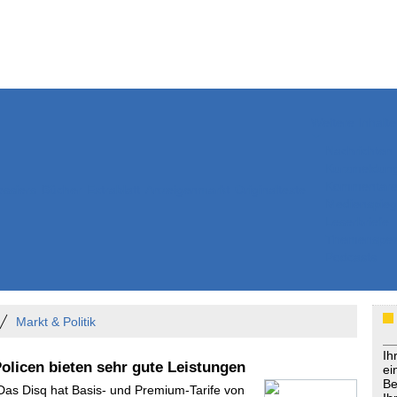
Weitere Inhalte
Nachrichten
Kurzmeldun
Kommentar
ssiers
Bücher
Extrablatt
Anzeigenmarkt
Originaltexte
Medienspieg
Leserbriefe
Themenspez
Podcasts
Markt & Politik
Ih
olicen bieten sehr gute Leistungen
ei
Be
 Das Disq hat Basis- und Premium-Tarife von