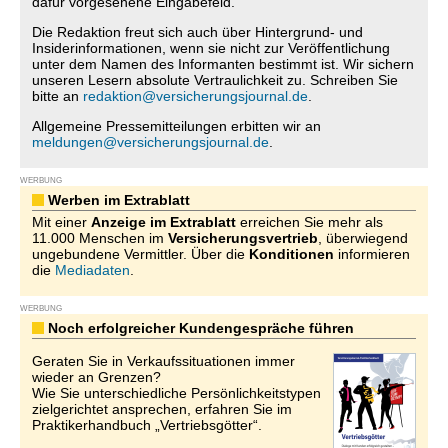
dafür vorgesehene Eingabefeld.
Die Redaktion freut sich auch über Hintergrund- und
Insiderinformationen, wenn sie nicht zur Veröffentlichung
unter dem Namen des Informanten bestimmt ist. Wir sichern
unseren Lesern absolute Vertraulichkeit zu. Schreiben Sie
bitte an
redaktion@versicherungsjournal.de
.
Allgemeine Pressemitteilungen erbitten wir an
meldungen@versicherungsjournal.de
.
WERBUNG
Werben im Extrablatt
Mit einer
Anzeige im Extrablatt
erreichen Sie mehr als
11.000 Menschen im
Versicherungsvertrieb
, überwiegend
ungebundene Vermittler. Über die
Konditionen
informieren
die
Mediadaten
.
WERBUNG
Noch erfolgreicher Kundengespräche führen
Geraten Sie in Verkaufssituationen immer
wieder an Grenzen?
Wie Sie unterschiedliche Persönlichkeitstypen
zielgerichtet ansprechen, erfahren Sie im
Praktikerhandbuch „Vertriebsgötter“.