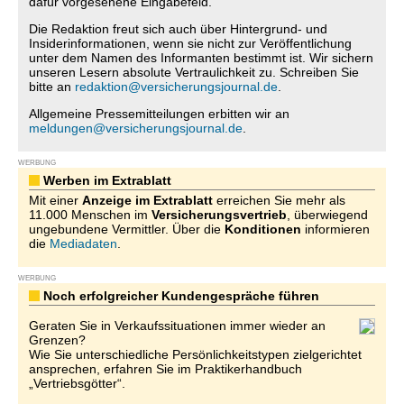
dafür vorgesehene Eingabefeld.
Die Redaktion freut sich auch über Hintergrund- und
Insiderinformationen, wenn sie nicht zur Veröffentlichung
unter dem Namen des Informanten bestimmt ist. Wir sichern
unseren Lesern absolute Vertraulichkeit zu. Schreiben Sie
bitte an
redaktion@versicherungsjournal.de
.
Allgemeine Pressemitteilungen erbitten wir an
meldungen@versicherungsjournal.de
.
WERBUNG
Werben im Extrablatt
Mit einer
Anzeige im Extrablatt
erreichen Sie mehr als
11.000 Menschen im
Versicherungsvertrieb
, überwiegend
ungebundene Vermittler. Über die
Konditionen
informieren
die
Mediadaten
.
WERBUNG
Noch erfolgreicher Kundengespräche führen
Geraten Sie in Verkaufssituationen immer wieder an
Grenzen?
Wie Sie unterschiedliche Persönlichkeitstypen zielgerichtet
ansprechen, erfahren Sie im Praktikerhandbuch
„Vertriebsgötter“.