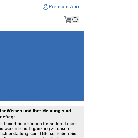
Premium-Abo
Service
Premium-Abo
Kontakt
gen
Häufige Fragen
e
VersicherungsJournal als Startseite
el
Nutzungsrechte erhalten
Mitteilung an die Redaktion
ial
Newsletter
RSS
Suchagenten
Ihr Wissen und Ihre Meinung sind
gefragt
re Leserbriefe können für andere Leser
ne wesentliche Ergänzung zu unserer
richterstattung sein. Bitte schreiben Sie