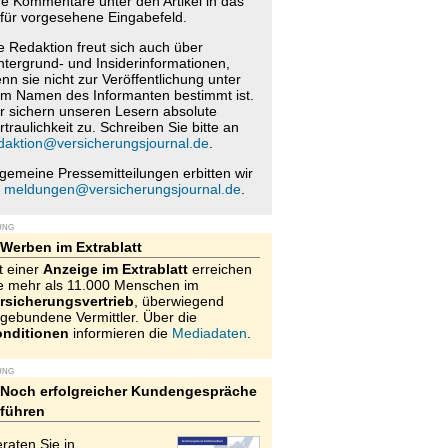
re Kommentare unter den Artikel in das
für vorgesehene Eingabefeld.
e Redaktion freut sich auch über
ntergrund- und Insiderinformationen,
nn sie nicht zur Veröffentlichung unter
m Namen des Informanten bestimmt ist.
r sichern unseren Lesern absolute
rtraulichkeit zu. Schreiben Sie bitte an
daktion@versicherungsjournal.de
.
lgemeine Pressemitteilungen erbitten wir
n
meldungen@versicherungsjournal.de
.
UNG
Werben im Extrablatt
t einer
Anzeige im Extrablatt
erreichen
e mehr als 11.000 Menschen im
rsicherungsvertrieb
, überwiegend
gebundene Vermittler. Über die
nditionen
informieren die
Mediadaten
.
UNG
Noch erfolgreicher Kundengespräche
führen
raten Sie in