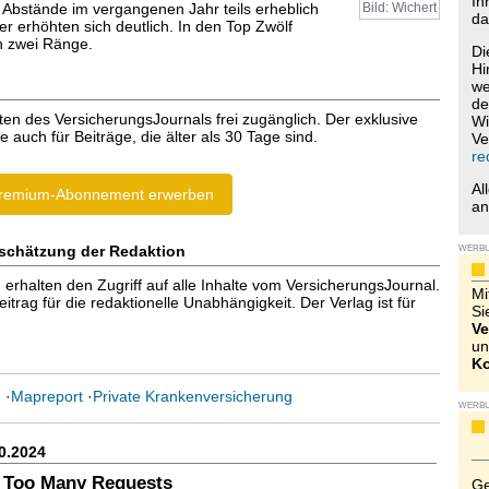
Ih
 Abstände im vergangenen Jahr teils erheblich
Bild: Wichert
da
 erhöhten sich deutlich. In den Top Zwölf
h zwei Ränge.
Di
Hi
we
de
ten des VersicherungsJournals frei zugänglich. Der exklusive
Wi
e auch für Beiträge, die älter als 30 Tage sind.
Ve
re
Al
remium-Abonnement erwerben
a
schätzung der Redaktion
WERB
halten den Zugriff auf alle Inhalte vom VersicherungsJournal.
Mi
trag für die redaktionelle Unabhängigkeit. Der Verlag ist für
Si
Ve
un
Ko
g
·
Mapreport
·
Private Krankenversicherung
WERB
0.2024
 Too Many Requests
Ge