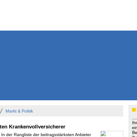
Weitere Inhalte
Nachrichten
Kurzmeldun
Kommentar
ssiers
Bücher
Extrablatt
Anzeigenmarkt
Originaltexte
Medienspieg
Leserbriefe
Themenspez
Podcasts
Markt & Politik
Ih
ten Krankenvollversicherer
ei
Be
 In der Rangliste der beitragsstärksten Anbieter