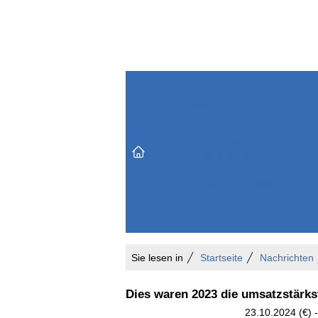
Themenbereiche
Versicherungen & Finanzen
Markt & Politik
Do
Vertrieb & Marketing
Unternehmen & Personen
Karriere & Mitarbeiter
Büro & Organisation
Sie lesen in
Startseite
Nachrichten
Dies waren 2023 die umsatzstärks
23.10.2024 (€) -