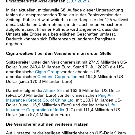
umsatzstärksten Assekuranzen (
29.7.2025
).
In der aktuellen, mittlerweile 68. Auflage dieser Untersuchung
fehlen die entsprechenden Tabellen in der Papierversion der
Zeitung. Publiziert wird weiterhin eine Rangliste der 125 weltweit
umsatzstärksten Unternehmen, in der auch neun Versicherer
aufgeführt sind. In einer Fußnote wird angemerkt, dass der
Umsatz alle Erlöse aus betrieblichen Geschäften umfasst.
Dadurch könnten sich Differenzen zu anderen Ranglisten
ergeben.
Cigna weltweit bei den Versicherern an erster Stelle
Spitzenreiter unter den Versicherern ist mit 274,9 Milliarden US-
Dollar (rund 240,4 Milliarden Euro, Stand 7. Juli 2026) die US-
amerikanische
Cigna Group
vor der ebenfalls US-
amerikanischen
Centene Corporation
mit 194,8 Milliarden US-
Dollar (circa 170,3 Milliarden Euro).
Dahinter folgen die
Allianz SE
mit 163,6 Milliarden US-Dollar
(etwa 143 Milliarden Euro) vor der chinesischen
Ping An
Insurance (Group) Co. of China Ltd.
mit 133,7 Milliarden US-
Dollar (rund 116,9 Milliarden Euro) und der indischen
Life
Insurance Corporation of India
(LIC) mit 111,4 Milliarden US-
Dollar (circa 97,4 Milliarden Euro).
Die Versicherer auf den weiteren Plätzen
Auf Umsätze im dreistelligen Milliardenbereich (US-Dollar) kam