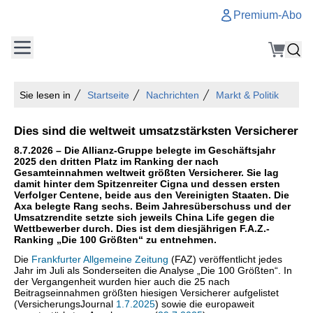
Premium-Abo
Sie lesen in
Startseite
Nachrichten
Markt & Politik
Dies sind die weltweit umsatzstärksten Versicherer
8.7.2026 – Die Allianz-Gruppe belegte im Geschäftsjahr
2025 den dritten Platz im Ranking der nach
Gesamteinnahmen weltweit größten Versicherer. Sie lag
damit hinter dem Spitzenreiter Cigna und dessen ersten
Verfolger Centene, beide aus den Vereinigten Staaten. Die
Axa belegte Rang sechs. Beim Jahresüberschuss und der
Umsatzrendite setzte sich jeweils China Life gegen die
Wettbewerber durch. Dies ist dem diesjährigen F.A.Z.-
Ranking „Die 100 Größten“ zu entnehmen.
Die
Frankfurter Allgemeine Zeitung
(FAZ) veröffentlicht jedes
Jahr im Juli als Sonderseiten die Analyse „Die 100 Größten“. In
der Vergangenheit wurden hier auch die 25 nach
Beitragseinnahmen größten hiesigen Versicherer aufgelistet
(VersicherungsJournal
1.7.2025
) sowie die europaweit