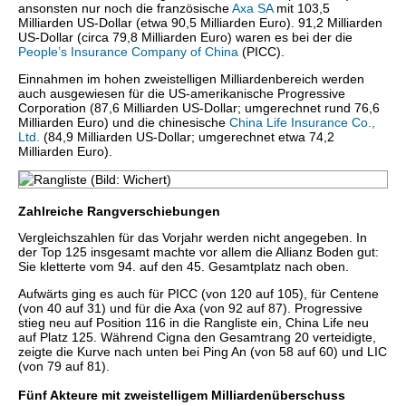
ansonsten nur noch die französische
Axa SA
mit 103,5
Milliarden US-Dollar (etwa 90,5 Milliarden Euro). 91,2 Milliarden
US-Dollar (circa 79,8 Milliarden Euro) waren es bei der die
People’s Insurance Company of China
(PICC).
Einnahmen im hohen zweistelligen Milliardenbereich werden
auch ausgewiesen für die US-amerikanische Progressive
Corporation (87,6 Milliarden US-Dollar; umgerechnet rund 76,6
Milliarden Euro) und die chinesische
China Life Insurance Co.,
Ltd.
(84,9 Milliarden US-Dollar; umgerechnet etwa 74,2
Milliarden Euro).
Zahlreiche Rangverschiebungen
Vergleichszahlen für das Vorjahr werden nicht angegeben. In
der Top 125 insgesamt machte vor allem die Allianz Boden gut:
Sie kletterte vom 94. auf den 45. Gesamtplatz nach oben.
Aufwärts ging es auch für PICC (von 120 auf 105), für Centene
(von 40 auf 31) und für die Axa (von 92 auf 87). Progressive
stieg neu auf Position 116 in die Rangliste ein, China Life neu
auf Platz 125. Während Cigna den Gesamtrang 20 verteidigte,
zeigte die Kurve nach unten bei Ping An (von 58 auf 60) und LIC
(von 79 auf 81).
Fünf Akteure mit zweistelligem Milliardenüberschuss