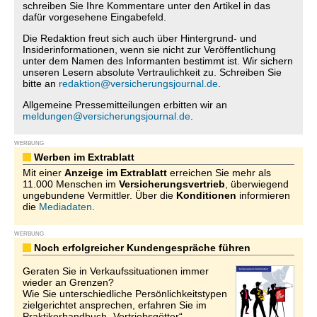
schreiben Sie Ihre Kommentare unter den Artikel in das
dafür vorgesehene Eingabefeld.
Die Redaktion freut sich auch über Hintergrund- und
Insiderinformationen, wenn sie nicht zur Veröffentlichung
unter dem Namen des Informanten bestimmt ist. Wir sichern
unseren Lesern absolute Vertraulichkeit zu. Schreiben Sie
bitte an
redaktion@versicherungsjournal.de
.
Allgemeine Pressemitteilungen erbitten wir an
meldungen@versicherungsjournal.de
.
WERBUNG
Werben im Extrablatt
Mit einer
Anzeige im Extrablatt
erreichen Sie mehr als
11.000 Menschen im
Versicherungsvertrieb
, überwiegend
ungebundene Vermittler. Über die
Konditionen
informieren
die
Mediadaten
.
WERBUNG
Noch erfolgreicher Kundengespräche führen
Geraten Sie in Verkaufssituationen immer
wieder an Grenzen?
Wie Sie unterschiedliche Persönlichkeitstypen
zielgerichtet ansprechen, erfahren Sie im
Praktikerhandbuch „Vertriebsgötter“.