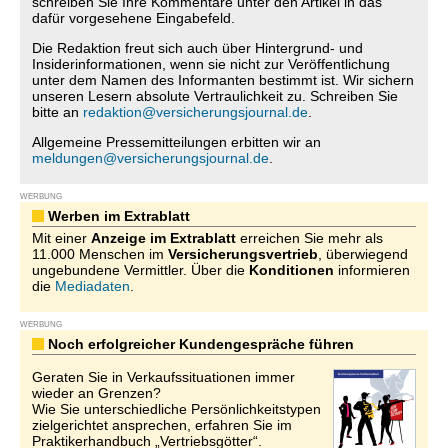
schreiben Sie Ihre Kommentare unter den Artikel in das
dafür vorgesehene Eingabefeld.
Die Redaktion freut sich auch über Hintergrund- und
Insiderinformationen, wenn sie nicht zur Veröffentlichung
unter dem Namen des Informanten bestimmt ist. Wir sichern
unseren Lesern absolute Vertraulichkeit zu. Schreiben Sie
bitte an
redaktion@versicherungsjournal.de
.
Allgemeine Pressemitteilungen erbitten wir an
meldungen@versicherungsjournal.de
.
WERBUNG
Werben im Extrablatt
Mit einer
Anzeige im Extrablatt
erreichen Sie mehr als
11.000 Menschen im
Versicherungsvertrieb
, überwiegend
ungebundene Vermittler. Über die
Konditionen
informieren
die
Mediadaten
.
WERBUNG
Noch erfolgreicher Kundengespräche führen
Geraten Sie in Verkaufssituationen immer
wieder an Grenzen?
Wie Sie unterschiedliche Persönlichkeitstypen
zielgerichtet ansprechen, erfahren Sie im
Praktikerhandbuch „Vertriebsgötter“.