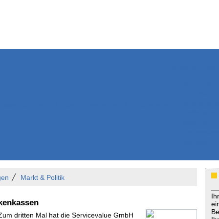
Weitere Inhalte
Nachrichten
Kurzmeldun
Kommentar
ssiers
Bücher
Extrablatt
Anzeigenmarkt
Originaltexte
Medienspieg
Leserbriefe
Themenspez
Podcasts
gen
Markt & Politik
Ih
nkenkassen
ei
Be
 Zum dritten Mal hat die Servicevalue GmbH