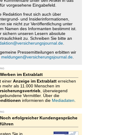
re Kommentare unter den Artikel in das
für vorgesehene Eingabefeld.
e Redaktion freut sich auch über
ntergrund- und Insiderinformationen,
nn sie nicht zur Veröffentlichung unter
m Namen des Informanten bestimmt ist.
r sichern unseren Lesern absolute
rtraulichkeit zu. Schreiben Sie bitte an
daktion@versicherungsjournal.de
.
lgemeine Pressemitteilungen erbitten wir
n
meldungen@versicherungsjournal.de
.
UNG
Werben im Extrablatt
t einer
Anzeige im Extrablatt
erreichen
e mehr als 11.000 Menschen im
rsicherungsvertrieb
, überwiegend
gebundene Vermittler. Über die
nditionen
informieren die
Mediadaten
.
UNG
Noch erfolgreicher Kundengespräche
führen
raten Sie in