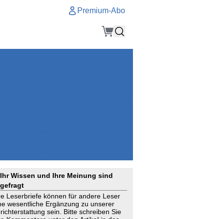
Premium-Abo
Service
Premium-Abo
Kontakt
gen
Häufige Fragen
e
VersicherungsJournal als Startseite
el
Nutzungsrechte erhalten
Mitteilung an die Redaktion
ial
Newsletter
RSS
Suchagenten
Ihr Wissen und Ihre Meinung sind
gefragt
re Leserbriefe können für andere Leser
ne wesentliche Ergänzung zu unserer
richterstattung sein. Bitte schreiben Sie