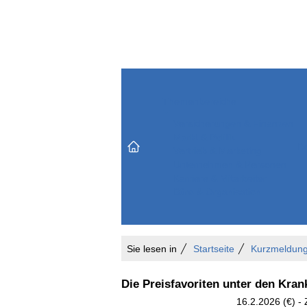
Themenbereiche
Versicherungen & Finanzen
Markt & Politik
Do
Vertrieb & Marketing
Unternehmen & Personen
Karriere & Mitarbeiter
Büro & Organisation
Sie lesen in
Startseite
Kurzmeldun
Die Preisfavoriten unter den Kra
16.2.2026 (€) -