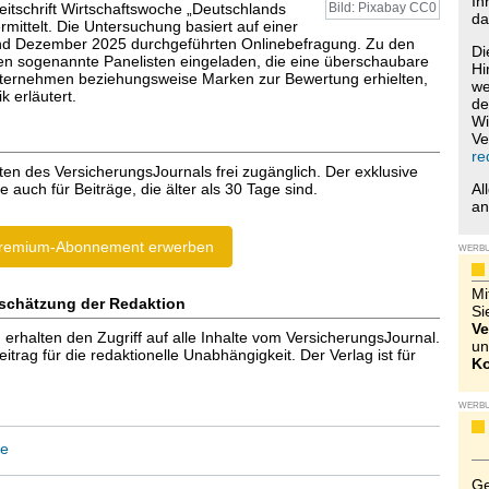
Ih
eitschrift Wirtschaftswoche „Deutschlands
Bild: Pixabay CC0
da
ermittelt. Die Untersuchung basiert auf einer
d Dezember 2025 durchgeführten Onlinebefragung. Zu den
Di
en sogenannte Panelisten eingeladen, die eine überschaubare
Hi
ternehmen beziehungsweise Marken zur Bewertung erhielten,
we
k erläutert.
de
Wi
Ve
re
ten des VersicherungsJournals frei zugänglich. Der exklusive
e auch für Beiträge, die älter als 30 Tage sind.
Al
a
remium-Abonnement erwerben
WERB
Mi
schätzung der Redaktion
Si
Ve
halten den Zugriff auf alle Inhalte vom VersicherungsJournal.
un
trag für die redaktionelle Unabhängigkeit. Der Verlag ist für
Ko
WERB
ie
Ge