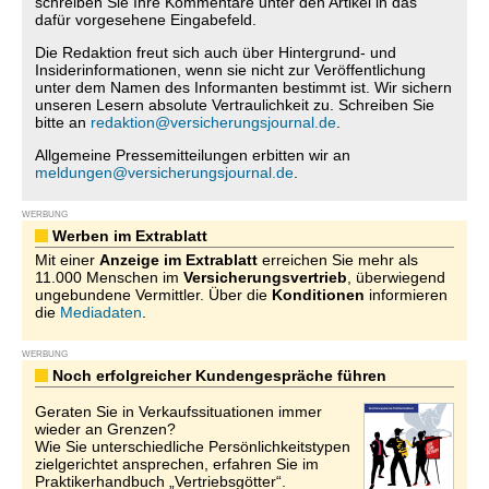
schreiben Sie Ihre Kommentare unter den Artikel in das
dafür vorgesehene Eingabefeld.
Die Redaktion freut sich auch über Hintergrund- und
Insiderinformationen, wenn sie nicht zur Veröffentlichung
unter dem Namen des Informanten bestimmt ist. Wir sichern
unseren Lesern absolute Vertraulichkeit zu. Schreiben Sie
bitte an
redaktion@versicherungsjournal.de
.
Allgemeine Pressemitteilungen erbitten wir an
meldungen@versicherungsjournal.de
.
WERBUNG
Werben im Extrablatt
Mit einer
Anzeige im Extrablatt
erreichen Sie mehr als
11.000 Menschen im
Versicherungsvertrieb
, überwiegend
ungebundene Vermittler. Über die
Konditionen
informieren
die
Mediadaten
.
WERBUNG
Noch erfolgreicher Kundengespräche führen
Geraten Sie in Verkaufssituationen immer
wieder an Grenzen?
Wie Sie unterschiedliche Persönlichkeitstypen
zielgerichtet ansprechen, erfahren Sie im
Praktikerhandbuch „Vertriebsgötter“.