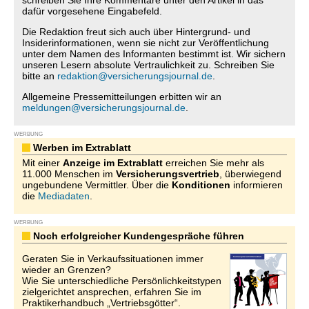
schreiben Sie Ihre Kommentare unter den Artikel in das
dafür vorgesehene Eingabefeld.
Die Redaktion freut sich auch über Hintergrund- und
Insiderinformationen, wenn sie nicht zur Veröffentlichung
unter dem Namen des Informanten bestimmt ist. Wir sichern
unseren Lesern absolute Vertraulichkeit zu. Schreiben Sie
bitte an
redaktion@versicherungsjournal.de
.
Allgemeine Pressemitteilungen erbitten wir an
meldungen@versicherungsjournal.de
.
WERBUNG
Werben im Extrablatt
Mit einer
Anzeige im Extrablatt
erreichen Sie mehr als
11.000 Menschen im
Versicherungsvertrieb
, überwiegend
ungebundene Vermittler. Über die
Konditionen
informieren
die
Mediadaten
.
WERBUNG
Noch erfolgreicher Kundengespräche führen
Geraten Sie in Verkaufssituationen immer
wieder an Grenzen?
Wie Sie unterschiedliche Persönlichkeitstypen
zielgerichtet ansprechen, erfahren Sie im
Praktikerhandbuch „Vertriebsgötter“.