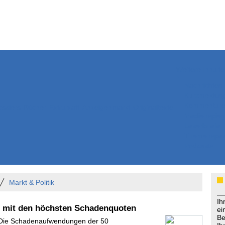
Weitere Inhalte
Nachrichten
Kurzmeldun
Kommentar
ssiers
Bücher
Extrablatt
Anzeigenmarkt
Originaltexte
Medienspieg
Leserbriefe
Themenspez
Podcasts
Markt & Politik
Ih
er mit den höchsten Schadenquoten
ei
Be
- Die Schadenaufwendungen der 50