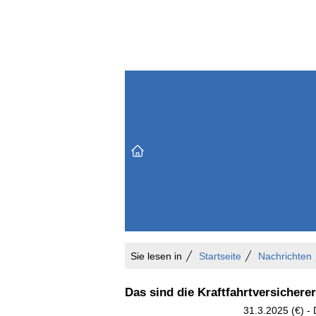
Themenbereiche
Versicherungen & Finanzen
Markt & Politik
Do
Vertrieb & Marketing
Unternehmen & Personen
Karriere & Mitarbeiter
Büro & Organisation
Sie lesen in
Startseite
Nachrichten
Das sind die Kraftfahrtversicher
31.3.2025 (€) 