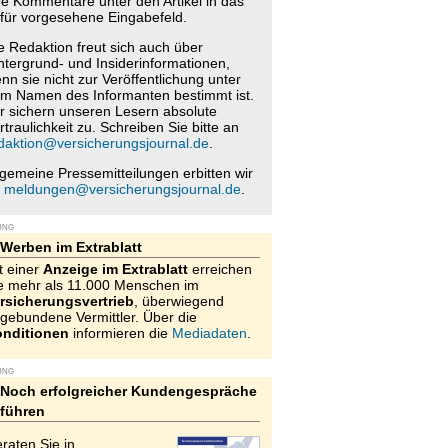
re Kommentare unter den Artikel in das
für vorgesehene Eingabefeld.
e Redaktion freut sich auch über
ntergrund- und Insiderinformationen,
nn sie nicht zur Veröffentlichung unter
m Namen des Informanten bestimmt ist.
r sichern unseren Lesern absolute
rtraulichkeit zu. Schreiben Sie bitte an
daktion@versicherungsjournal.de
.
lgemeine Pressemitteilungen erbitten wir
n
meldungen@versicherungsjournal.de
.
UNG
Werben im Extrablatt
t einer
Anzeige im Extrablatt
erreichen
e mehr als 11.000 Menschen im
rsicherungsvertrieb
, überwiegend
gebundene Vermittler. Über die
nditionen
informieren die
Mediadaten
.
UNG
Noch erfolgreicher Kundengespräche
führen
raten Sie in