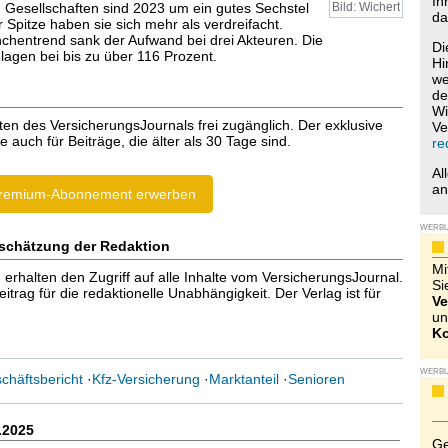
Ih
 Gesellschaften sind 2023 um ein gutes Sechstel
Bild: Wichert
da
r Spitze haben sie sich mehr als verdreifacht.
hentrend sank der Aufwand bei drei Akteuren. Die
Di
agen bei bis zu über 116 Prozent.
Hi
we
de
Wi
ten des VersicherungsJournals frei zugänglich. Der exklusive
Ve
e auch für Beiträge, die älter als 30 Tage sind.
re
Al
a
remium-Abonnement erwerben
WERB
schätzung der Redaktion
Mi
halten den Zugriff auf alle Inhalte vom VersicherungsJournal.
Si
trag für die redaktionelle Unabhängigkeit. Der Verlag ist für
Ve
un
Ko
WERB
chäftsbericht
·
Kfz-Versicherung
·
Marktanteil
·
Senioren
.2025
Ge