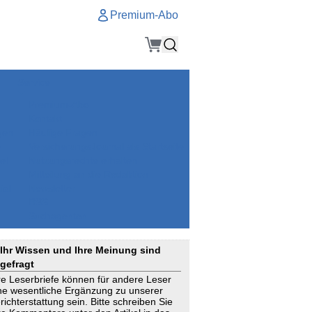
Premium-Abo
Service
Premium-Abo
Kontakt
gen
Häufige Fragen
e
VersicherungsJournal als Startseite
el
Nutzungsrechte erhalten
Mitteilung an die Redaktion
ial
Newsletter
RSS
Suchagenten
Ihr Wissen und Ihre Meinung sind
gefragt
re Leserbriefe können für andere Leser
ne wesentliche Ergänzung zu unserer
richterstattung sein. Bitte schreiben Sie