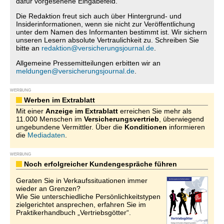
dafür vorgesehene Eingabefeld.
Die Redaktion freut sich auch über Hintergrund- und
Insiderinformationen, wenn sie nicht zur Veröffentlichung
unter dem Namen des Informanten bestimmt ist. Wir sichern
unseren Lesern absolute Vertraulichkeit zu. Schreiben Sie
bitte an
redaktion@versicherungsjournal.de
.
Allgemeine Pressemitteilungen erbitten wir an
meldungen@versicherungsjournal.de
.
WERBUNG
Werben im Extrablatt
Mit einer
Anzeige im Extrablatt
erreichen Sie mehr als
11.000 Menschen im
Versicherungsvertrieb
, überwiegend
ungebundene Vermittler. Über die
Konditionen
informieren
die
Mediadaten
.
WERBUNG
Noch erfolgreicher Kundengespräche führen
Geraten Sie in Verkaufssituationen immer
wieder an Grenzen?
Wie Sie unterschiedliche Persönlichkeitstypen
zielgerichtet ansprechen, erfahren Sie im
Praktikerhandbuch „Vertriebsgötter“.