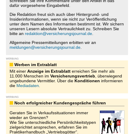
schreiben Sie Ihre Kommentare unter den Artikel in das
dafür vorgesehene Eingabefeld.
Die Redaktion freut sich auch über Hintergrund- und
Insiderinformationen, wenn sie nicht zur Veröffentlichung
unter dem Namen des Informanten bestimmt ist. Wir sichern
unseren Lesern absolute Vertraulichkeit zu. Schreiben Sie
bitte an
redaktion@versicherungsjournal.de
.
Allgemeine Pressemitteilungen erbitten wir an
meldungen@versicherungsjournal.de
.
WERBUNG
Werben im Extrablatt
Mit einer
Anzeige im Extrablatt
erreichen Sie mehr als
11.000 Menschen im
Versicherungsvertrieb
, überwiegend
ungebundene Vermittler. Über die
Konditionen
informieren
die
Mediadaten
.
WERBUNG
Noch erfolgreicher Kundengespräche führen
Geraten Sie in Verkaufssituationen immer
wieder an Grenzen?
Wie Sie unterschiedliche Persönlichkeitstypen
zielgerichtet ansprechen, erfahren Sie im
Praktikerhandbuch „Vertriebsgötter“.