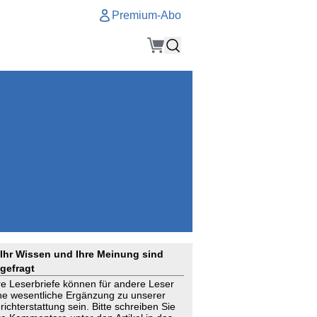
Premium-Abo
Service
Premium-Abo
Kontakt
gen
Häufige Fragen
e
VersicherungsJournal als Startseite
el
Nutzungsrechte erhalten
Mitteilung an die Redaktion
ial
Newsletter
RSS
Suchagenten
Ihr Wissen und Ihre Meinung sind
gefragt
re Leserbriefe können für andere Leser
ne wesentliche Ergänzung zu unserer
richterstattung sein. Bitte schreiben Sie