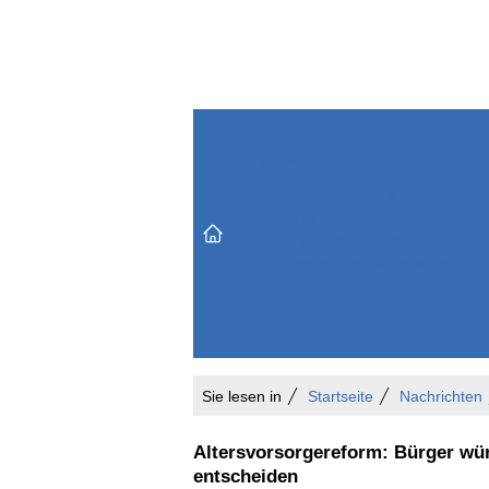
Themenbereiche
Versicherungen & Finanzen
Markt & Politik
Do
Vertrieb & Marketing
Unternehmen & Personen
Karriere & Mitarbeiter
Büro & Organisation
Sie lesen in
Startseite
Nachrichten
Altersvorsorgereform: Bürger wür
entscheiden