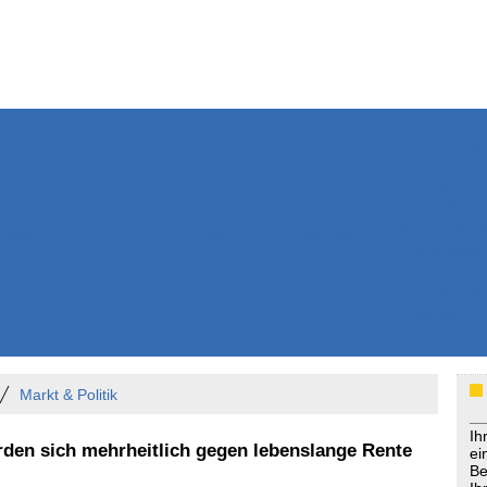
Weitere Inhalte
Nachrichten
Kurzmeldun
Kommentar
ssiers
Bücher
Extrablatt
Anzeigenmarkt
Originaltexte
Medienspieg
Leserbriefe
Themenspez
Podcasts
Markt & Politik
Ih
den sich mehrheitlich gegen lebenslange Rente
ei
Be