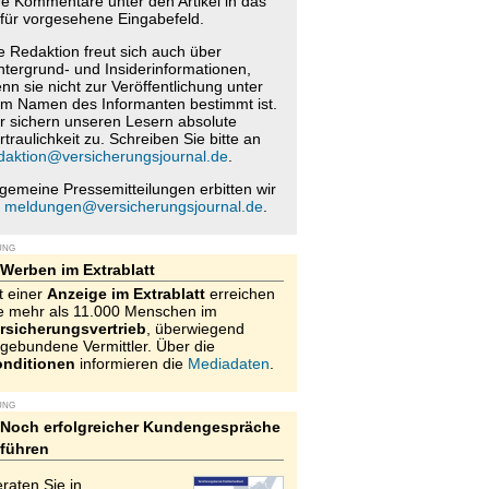
re Kommentare unter den Artikel in das
für vorgesehene Eingabefeld.
e Redaktion freut sich auch über
ntergrund- und Insiderinformationen,
nn sie nicht zur Veröffentlichung unter
m Namen des Informanten bestimmt ist.
r sichern unseren Lesern absolute
rtraulichkeit zu. Schreiben Sie bitte an
daktion@versicherungsjournal.de
.
lgemeine Pressemitteilungen erbitten wir
n
meldungen@versicherungsjournal.de
.
UNG
Werben im Extrablatt
t einer
Anzeige im Extrablatt
erreichen
e mehr als 11.000 Menschen im
rsicherungsvertrieb
, überwiegend
gebundene Vermittler. Über die
nditionen
informieren die
Mediadaten
.
UNG
Noch erfolgreicher Kundengespräche
führen
raten Sie in