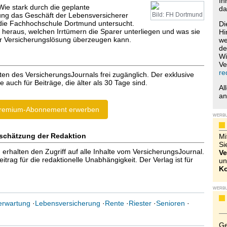
Ih
Wie stark durch die geplante
da
ng das Geschäft der Lebensversicherer
Bild: FH Dortmund
t die Fachhochschule Dortmund untersucht.
Di
heraus, welchen Irrtümern die Sparer unterliegen und was sie
Hi
r Versicherungslösung überzeugen kann.
we
de
Wi
Ve
re
ten des VersicherungsJournals frei zugänglich. Der exklusive
e auch für Beiträge, die älter als 30 Tage sind.
Al
a
remium-Abonnement erwerben
WERB
schätzung der Redaktion
Mi
Si
halten den Zugriff auf alle Inhalte vom VersicherungsJournal.
Ve
trag für die redaktionelle Unabhängigkeit. Der Verlag ist für
un
Ko
WERB
erwartung
·
Lebensversicherung
·
Rente
·
Riester
·
Senioren
·
Ge