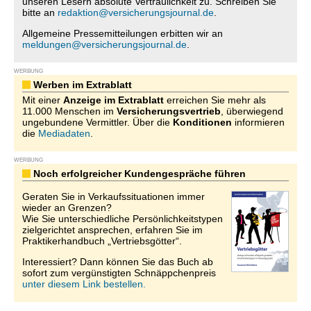
unseren Lesern absolute Vertraulichkeit zu. Schreiben Sie
bitte an
redaktion@versicherungsjournal.de
.
Allgemeine Pressemitteilungen erbitten wir an
meldungen@versicherungsjournal.de
.
WERBUNG
Werben im Extrablatt
Mit einer
Anzeige im Extrablatt
erreichen Sie mehr als
11.000 Menschen im
Versicherungsvertrieb
, überwiegend
ungebundene Vermittler. Über die
Konditionen
informieren
die
Mediadaten
.
WERBUNG
Noch erfolgreicher Kundengespräche führen
Geraten Sie in Verkaufssituationen immer
wieder an Grenzen?
Wie Sie unterschiedliche Persönlichkeitstypen
zielgerichtet ansprechen, erfahren Sie im
Praktikerhandbuch „Vertriebsgötter“.
Interessiert? Dann können Sie das Buch ab
sofort zum vergünstigten Schnäppchenpreis
unter diesem Link bestellen.