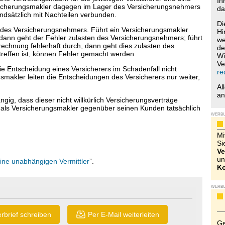
Ih
rsicherungsmakler dagegen im Lager des Versicherungsnehmers
da
ndsätzlich mit Nachteilen verbunden.
Di
 des Versicherungsnehmers. Führt ein Versicherungsmakler
Hi
dann geht der Fehler zulasten des Versicherungsnehmers; führt
we
echnung fehlerhaft durch, dann geht dies zulasten des
de
treffen ist, können Fehler gemacht werden.
Wi
Ve
 Entscheidung eines Versicherers im Schadenfall nicht
re
smakler leiten die Entscheidungen des Versicherers nur weiter,
Al
a
gig, dass dieser nicht willkürlich Versicherungsverträge
 als Versicherungsmakler gegenüber seinen Kunden tatsächlich
WERB
Mi
Si
Ve
un
eine unabhängigen Vermittler
”.
Ko
WERB
rbrief schreiben
Per E-Mail weiterleiten
Ge