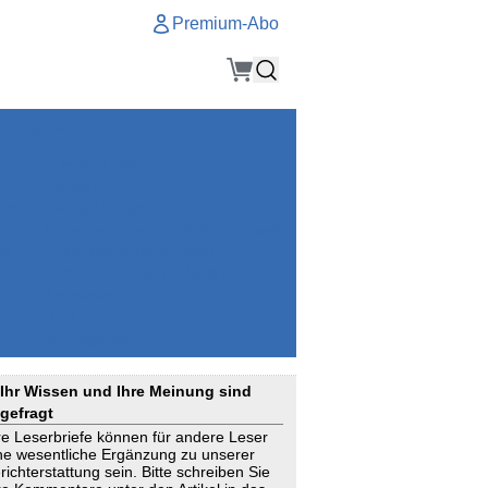
Premium-Abo
Service
Premium-Abo
Kontakt
gen
Häufige Fragen
e
VersicherungsJournal als Startseite
el
Nutzungsrechte erhalten
Mitteilung an die Redaktion
ial
Newsletter
RSS
Suchagenten
Ihr Wissen und Ihre Meinung sind
gefragt
re Leserbriefe können für andere Leser
ne wesentliche Ergänzung zu unserer
richterstattung sein. Bitte schreiben Sie