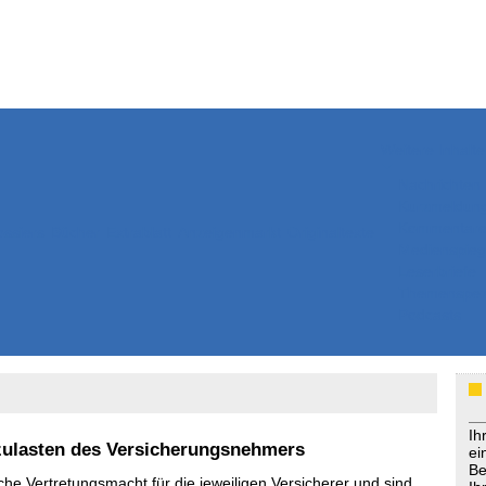
Weitere Inhalte
Nachrichten
Kurzmeldun
Kommentar
ssiers
Bücher
Extrablatt
Anzeigenmarkt
Originaltexte
Medienspieg
Leserbriefe
Themenspez
Podcasts
Ih
zulasten des Versicherungsnehmers
ei
Be
he Vertretungsmacht für die jeweiligen Versicherer und sind