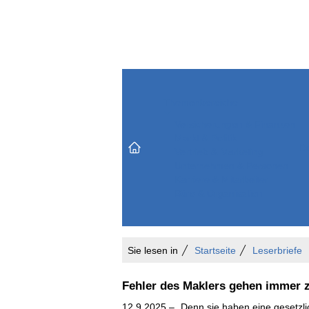
Themenbereiche
Versicherungen & Finanzen
Markt & Politik
Do
Vertrieb & Marketing
Unternehmen & Personen
Karriere & Mitarbeiter
Büro & Organisation
Sie lesen in
Startseite
Leserbriefe
Fehler des Maklers gehen immer 
12.9.2025 – „Denn sie haben eine gesetzlic