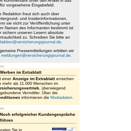
re Kommentare unter den Artikel in das
für vorgesehene Eingabefeld.
e Redaktion freut sich auch über
ntergrund- und Insiderinformationen,
nn sie nicht zur Veröffentlichung unter
m Namen des Informanten bestimmt ist.
r sichern unseren Lesern absolute
rtraulichkeit zu. Schreiben Sie bitte an
daktion@versicherungsjournal.de
.
lgemeine Pressemitteilungen erbitten wir
n
meldungen@versicherungsjournal.de
.
UNG
Werben im Extrablatt
t einer
Anzeige im Extrablatt
erreichen
e mehr als 11.000 Menschen im
rsicherungsvertrieb
, überwiegend
gebundene Vermittler. Über die
nditionen
informieren die
Mediadaten
.
UNG
Noch erfolgreicher Kundengespräche
führen
raten Sie in