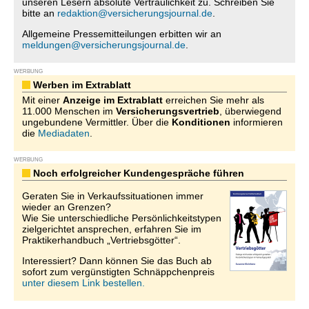
unseren Lesern absolute Vertraulichkeit zu. Schreiben Sie
bitte an
redaktion@versicherungsjournal.de
.
Allgemeine Pressemitteilungen erbitten wir an
meldungen@versicherungsjournal.de
.
WERBUNG
Werben im Extrablatt
Mit einer
Anzeige im Extrablatt
erreichen Sie mehr als
11.000 Menschen im
Versicherungsvertrieb
, überwiegend
ungebundene Vermittler. Über die
Konditionen
informieren
die
Mediadaten
.
WERBUNG
Noch erfolgreicher Kundengespräche führen
Geraten Sie in Verkaufssituationen immer
wieder an Grenzen?
Wie Sie unterschiedliche Persönlichkeitstypen
zielgerichtet ansprechen, erfahren Sie im
Praktikerhandbuch „Vertriebsgötter“.
Interessiert? Dann können Sie das Buch ab
sofort zum vergünstigten Schnäppchenpreis
unter diesem Link bestellen.