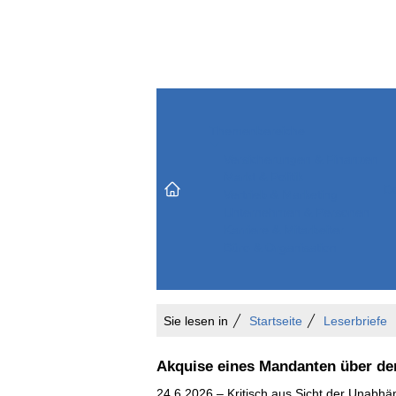
Themenbereiche
Versicherungen & Finanzen
Markt & Politik
Do
Vertrieb & Marketing
Unternehmen & Personen
Karriere & Mitarbeiter
Büro & Organisation
Sie lesen in
Startseite
Leserbriefe
Akquise eines Mandanten über den
24.6.2026 – Kritisch aus Sicht der Unabhä