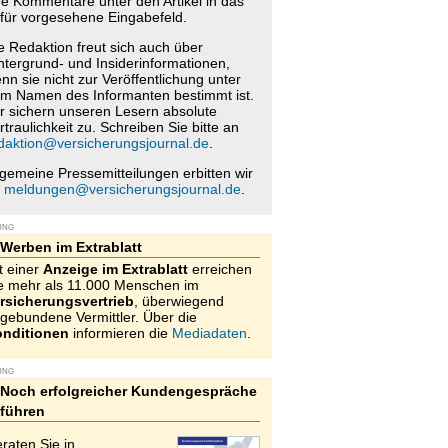
re Kommentare unter den Artikel in das
für vorgesehene Eingabefeld.
e Redaktion freut sich auch über
ntergrund- und Insiderinformationen,
nn sie nicht zur Veröffentlichung unter
m Namen des Informanten bestimmt ist.
r sichern unseren Lesern absolute
rtraulichkeit zu. Schreiben Sie bitte an
daktion@versicherungsjournal.de
.
lgemeine Pressemitteilungen erbitten wir
n
meldungen@versicherungsjournal.de
.
UNG
Werben im Extrablatt
t einer
Anzeige im Extrablatt
erreichen
e mehr als 11.000 Menschen im
rsicherungsvertrieb
, überwiegend
gebundene Vermittler. Über die
nditionen
informieren die
Mediadaten
.
UNG
Noch erfolgreicher Kundengespräche
führen
raten Sie in