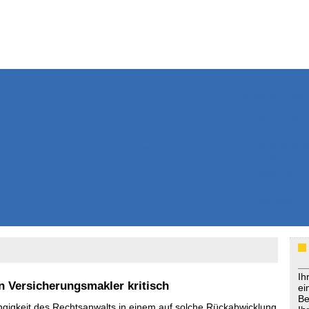
Weitere Inhalte
Nachrichten
Kurzmeldun
Kommentar
ssiers
Bücher
Extrablatt
Anzeigenmarkt
Originaltexte
Medienspieg
Leserbriefe
Themenspez
Podcasts
Ih
 Versicherungsmakler kritisch
ei
Be
ngigkeit des Rechtsanwalts in einem auf solche Rückabwicklung