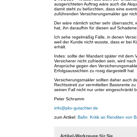
ausgerichteten Auftrag wäre auch die Akq
damit steht zu befürchten, dass eine eve
zuführenden Versicherungsmakler gar nicht
Der wäre nämlich sicher sehr überrascht, 
hat, ihn daraufhin für diesen auf Schadener
Ich sehe regelmäßig Fälle, in denen Versi
weil der Kunde nicht wusste, dass er bei 
erhält.
Indes: sollte der Mandant später mit dem 
Versicherer nicht zufrieden sein, wird na
Ansprüche gegen den Versicherungsmakler
Erfolgsaussichten zu rosig dargestellt hat.
Versicherungsmakler sollten daher auch de
Rechtsstreit zur vermittelten Basisrente z
seinen Fall nicht nur unter eingeschränkt
Peter Schramm
info@pkv-gutachter.de
zum Artikel:
Bafin: Kritik an Renditen von B
Artikel-Werkzeuge für Sie