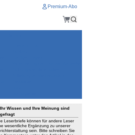
Premium-Abo
Service
Premium-Abo
Kontakt
gen
Häufige Fragen
e
VersicherungsJournal als Startseite
el
Nutzungsrechte erhalten
Mitteilung an die Redaktion
ial
Newsletter
RSS
Suchagenten
Ihr Wissen und Ihre Meinung sind
gefragt
re Leserbriefe können für andere Leser
ne wesentliche Ergänzung zu unserer
richterstattung sein. Bitte schreiben Sie