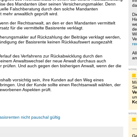
Ih
uise des Mandanten über seinen Versicherungsmakler. Denn
da
ntuelle Falschberatung durch den solche Mandanten
 mehr anwaltlich geprüft wird.
Di
Hi
wenn der Rechtsanwalt, an den er den Mandanten vermittelt
we
satz für die vermittelte Basisrente verklagt.
de
Wi
cherungsmakler auf Rückzahlung der Beiträge verklagt werden,
Ve
Kündigung der Basisrente keinen Rückkaufswert ausgezahlt
re
Al
Verlauf des Verfahrens zur Rückabwicklung durch den
a
ch einem Anwaltswechsel der neue Anwalt durchaus auch
 prüfen. Und auch gegen den bisherigen Anwalt, wenn der die
WERB
shalb vorsichtig sein, ihre Kunden auf den Weg eines
Mi
u bringen. Und der Kunde sollte einen Rechtsanwalt wählen, der
Si
 beworbenen Aspekten prüft.
Ve
un
Ko
WERB
asisrenten nicht pauschal gültig
Ge