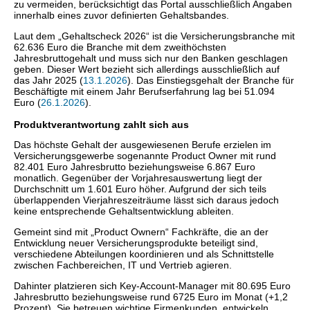
zu vermeiden, berücksichtigt das Portal ausschließlich Angaben
innerhalb eines zuvor definierten Gehaltsbandes.
Laut dem „Gehaltscheck 2026“ ist die Versicherungsbranche mit
62.636 Euro die Branche mit dem zweithöchsten
Jahresbruttogehalt und muss sich nur den Banken geschlagen
geben. Dieser Wert bezieht sich allerdings ausschließlich auf
das Jahr 2025 (
13.1.2026
). Das Einstiegsgehalt der Branche für
Beschäftigte mit einem Jahr Berufserfahrung lag bei 51.094
Euro (
26.1.2026
).
Produktverantwortung zahlt sich aus
Das höchste Gehalt der ausgewiesenen Berufe erzielen im
Versicherungsgewerbe sogenannte Product Owner mit rund
82.401 Euro Jahresbrutto beziehungsweise 6.867 Euro
monatlich. Gegenüber der Vorjahresauswertung liegt der
Durchschnitt um 1.601 Euro höher. Aufgrund der sich teils
überlappenden Vierjahreszeiträume lässt sich daraus jedoch
keine entsprechende Gehaltsentwicklung ableiten.
Gemeint sind mit „Product Ownern“ Fachkräfte, die an der
Entwicklung neuer Versicherungsprodukte beteiligt sind,
verschiedene Abteilungen koordinieren und als Schnittstelle
zwischen Fachbereichen, IT und Vertrieb agieren.
Dahinter platzieren sich Key-Account-Manager mit 80.695 Euro
Jahresbrutto beziehungsweise rund 6725 Euro im Monat (+1,2
Prozent). Sie betreuen wichtige Firmenkunden, entwickeln