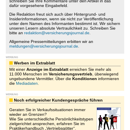
schreiben Sie Ihre Kommentare unter den Artikel in das
dafür vorgesehene Eingabefeld.
Die Redaktion freut sich auch über Hintergrund- und
Insiderinformationen, wenn sie nicht zur Veröffentlichung
unter dem Namen des Informanten bestimmt ist. Wir sichern
unseren Lesern absolute Vertraulichkeit zu. Schreiben Sie
bitte an
redaktion@versicherungsjournal.de
.
Allgemeine Pressemitteilungen erbitten wir an
meldungen@versicherungsjournal.de
.
WERBUNG
Werben im Extrablatt
Mit einer
Anzeige im Extrablatt
erreichen Sie mehr als
11.000 Menschen im
Versicherungsvertrieb
, überwiegend
ungebundene Vermittler. Über die
Konditionen
informieren
die
Mediadaten
.
WERBUNG
Noch erfolgreicher Kundengespräche führen
Geraten Sie in Verkaufssituationen immer
wieder an Grenzen?
Wie Sie unterschiedliche Persönlichkeitstypen
zielgerichtet ansprechen, erfahren Sie im
Praktikerhandbuch „Vertriebsgötter“.