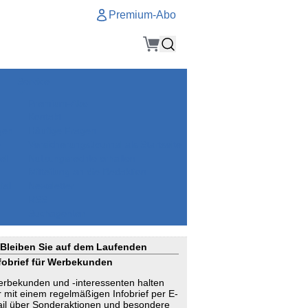
Premium-Abo
Service
Premium-Abo
Kontakt
gen
Häufige Fragen
e
VersicherungsJournal als Startseite
el
Nutzungsrechte erhalten
Mitteilung an die Redaktion
ial
Newsletter
RSS
Suchagenten
Bleiben Sie auf dem Laufenden
fobrief für Werbekunden
rbekunden und -interessenten halten
r mit einem regelmäßigen Infobrief per E-
il über Sonderaktionen und besondere