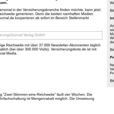
tzen.
We
ersonal in der Versicherungsbranche finden möchte, kann jetzt
Bi
eichweite generieren. Denn die beiden namhaften Medien
rnal.de kooperieren ab sofort im Bereich Stellenmarkt
In
Ar
wi
Ma
cherungsJournal Verlag GmbH
We
de
sige Reichweite mit über 37.000 Newsletter-Abonnenten täglich
ich (bei über 300.000 Visits). Versicherungsbote.de ist mit
Bi
cial Media.
Pr
Ne
Ve
Pr
Bi
ng "Zwei-Stimmen-eine-Reichweite" läuft vier Wochen. Die
ehrfachschaltung ist Mengenrabatt möglich. Die Umsetzung