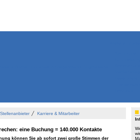
Weitere Inhalte
Nachrichten
Kurzmeldun
Kommentar
ssiers
Bücher
Extrablatt
Anzeigenmarkt
Originaltexte
Medienspieg
Leserbriefe
Themenspez
Podcasts
 Stellenanbieter
Karriere & Mitarbeiter
In
We
rechen: eine Buchung = 140.000 Kontakte
wi
ichung können Sie ab sofort zwei große Stimmen der
Ma