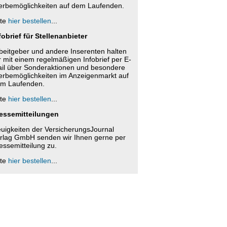
rbemöglichkeiten auf dem Laufenden.
tte
hier bestellen
...
fobrief für Stellenanbieter
beitgeber und andere Inserenten halten
r mit einem regelmäßigen Infobrief per E-
il über Sonderaktionen und besondere
rbemöglichkeiten im Anzeigenmarkt auf
m Laufenden.
tte
hier bestellen
...
essemitteilungen
uigkeiten der VersicherungsJournal
rlag GmbH senden wir Ihnen gerne per
essemitteilung zu.
tte
hier bestellen
...