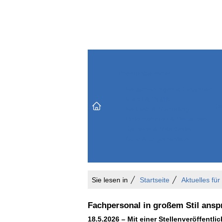
Themenbereiche
Versicherungen & Finanzen
Markt & Politik
Do
Vertrieb & Marketing
Unternehmen & Personen
Karriere & Mitarbeiter
Büro & Organisation
Sie lesen in
Startseite
Aktuelles für
Fachpersonal in großem Stil ansp
18.5.2026 – Mit einer Stellenveröffentl