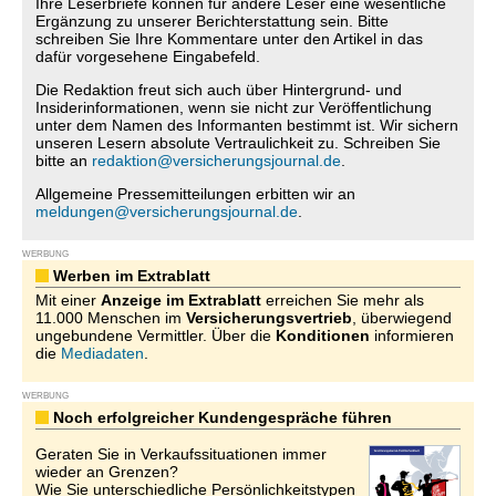
Ihre Leserbriefe können für andere Leser eine wesentliche
Ergänzung zu unserer Berichterstattung sein. Bitte
schreiben Sie Ihre Kommentare unter den Artikel in das
dafür vorgesehene Eingabefeld.
Die Redaktion freut sich auch über Hintergrund- und
Insiderinformationen, wenn sie nicht zur Veröffentlichung
unter dem Namen des Informanten bestimmt ist. Wir sichern
unseren Lesern absolute Vertraulichkeit zu. Schreiben Sie
bitte an
redaktion@versicherungsjournal.de
.
Allgemeine Pressemitteilungen erbitten wir an
meldungen@versicherungsjournal.de
.
WERBUNG
Werben im Extrablatt
Mit einer
Anzeige im Extrablatt
erreichen Sie mehr als
11.000 Menschen im
Versicherungsvertrieb
, überwiegend
ungebundene Vermittler. Über die
Konditionen
informieren
die
Mediadaten
.
WERBUNG
Noch erfolgreicher Kundengespräche führen
Geraten Sie in Verkaufssituationen immer
wieder an Grenzen?
Wie Sie unterschiedliche Persönlichkeitstypen