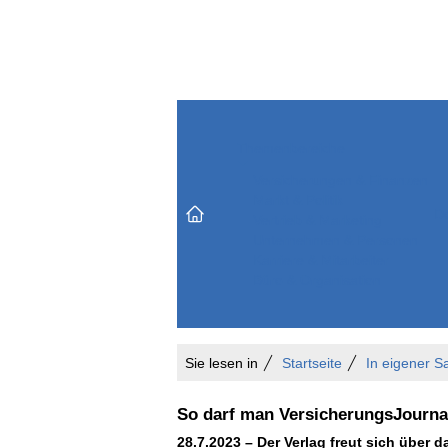
Themenbereiche
Versicherungen & Finanzen
Markt & Politik
Do
Vertrieb & Marketing
Unternehmen & Personen
Karriere & Mitarbeiter
Büro & Organisation
Sie lesen in
Startseite
In eigener S
So darf man VersicherungsJournal
28.7.2023 – Der Verlag freut sich über 