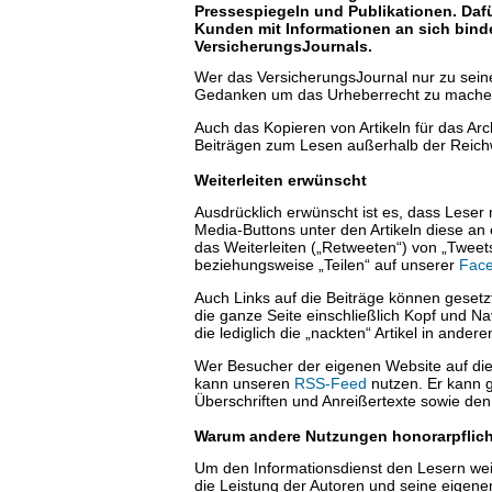
Pressespiegeln und Publikationen. Dafür
Kunden mit Informationen an sich bin
VersicherungsJournals.
Wer das VersicherungsJournal nur zu seiner
Gedanken um das Urheberrecht zu mache
Auch das Kopieren von Artikeln für das Ar
Beiträgen zum Lesen außerhalb der Reichwe
Weiterleiten erwünscht
Ausdrücklich erwünscht ist es, dass Leser m
Media-Buttons unter den Artikeln diese an 
das Weiterleiten („Retweeten“) von „Tweet
beziehungsweise „Teilen“ auf unserer
Face
Auch Links auf die Beiträge können gesetzt
die ganze Seite einschließlich Kopf und Nav
die lediglich die „nackten“ Artikel in ande
Wer Besucher der eigenen Website auf die
kann unseren
RSS-Feed
nutzen. Er kann g
Überschriften und Anreißertexte sowie den
Warum andere Nutzungen honorarpflich
Um den Informationsdienst den Lesern weit
die Leistung der Autoren und seine eige