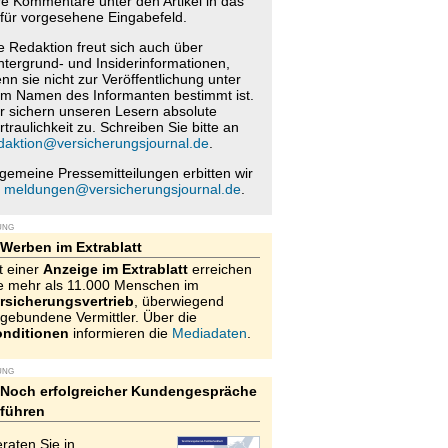
re Kommentare unter den Artikel in das
für vorgesehene Eingabefeld.
e Redaktion freut sich auch über
ntergrund- und Insiderinformationen,
nn sie nicht zur Veröffentlichung unter
m Namen des Informanten bestimmt ist.
r sichern unseren Lesern absolute
rtraulichkeit zu. Schreiben Sie bitte an
daktion@versicherungsjournal.de
.
lgemeine Pressemitteilungen erbitten wir
n
meldungen@versicherungsjournal.de
.
UNG
Werben im Extrablatt
t einer
Anzeige im Extrablatt
erreichen
e mehr als 11.000 Menschen im
rsicherungsvertrieb
, überwiegend
gebundene Vermittler. Über die
nditionen
informieren die
Mediadaten
.
UNG
Noch erfolgreicher Kundengespräche
führen
raten Sie in