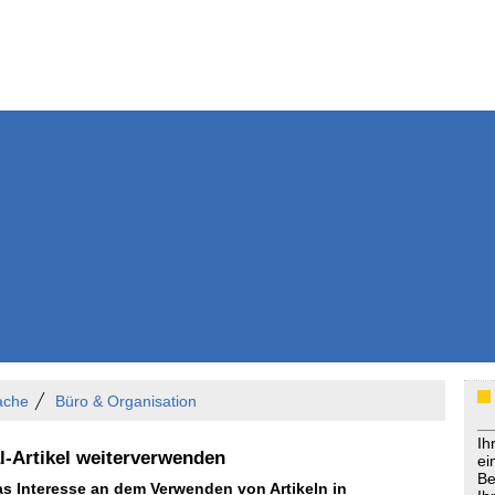
Weitere Inhalte
Nachrichten
Kurzmeldun
Kommentar
ssiers
Bücher
Extrablatt
Anzeigenmarkt
Originaltexte
Medienspieg
Leserbriefe
Themenspez
Podcasts
ache
Büro & Organisation
Ih
-Artikel weiterverwenden
ei
Be
das Interesse an dem Verwenden von Artikeln in