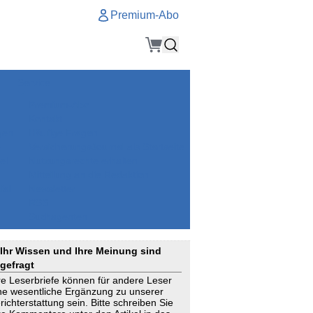
Premium-Abo
Service
Premium-Abo
Kontakt
gen
Häufige Fragen
e
VersicherungsJournal als Startseite
el
Nutzungsrechte erhalten
Mitteilung an die Redaktion
ial
Newsletter
RSS
Suchagenten
Ihr Wissen und Ihre Meinung sind
gefragt
re Leserbriefe können für andere Leser
ne wesentliche Ergänzung zu unserer
richterstattung sein. Bitte schreiben Sie