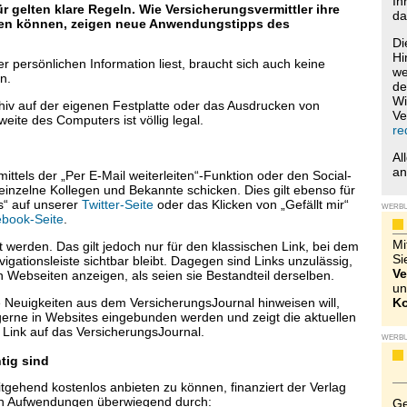
Ih
 gelten klare Regeln. Wie Versicherungsvermittler ihre
da
den können, zeigen neue Anwendungstipps des
Di
Hi
 persönlichen Information liest, braucht sich auch keine
we
n.
de
Wi
chiv auf der eigenen Festplatte oder das Ausdrucken von
Ve
ite des Computers ist völlig legal.
re
Al
a
ittels der „Per E-Mail weiterleiten“-Funktion oder den Social-
einzelne Kollegen und Bekannte schicken. Dies gilt ebenso für
s“ auf unserer
Twitter-Seite
oder das Klicken von „Gefällt mir“
WERB
book-Seite
.
Mi
 werden. Das gilt jedoch nur für den klassischen Link, bei dem
Si
igationsleiste sichtbar bleibt. Dagegen sind Links unzulässig,
Ve
ren Webseiten anzeigen, als seien sie Bestandteil derselben.
un
 Neuigkeiten aus dem VersicherungsJournal hinweisen will,
Ko
erne in Websites eingebunden werden und zeigt die aktuellen
 Link auf das VersicherungsJournal.
WERB
tig sind
gehend kostenlos anbieten zu können, finanziert der Verlag
nen Aufwendungen überwiegend durch:
Ge