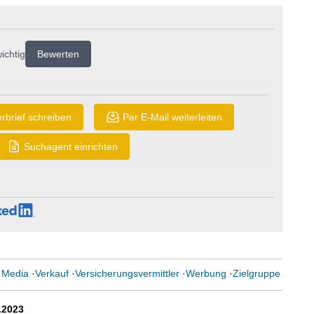
ichtig
Bewerten
rbrief schreiben
Per E-Mail weiterleiten
Suchagent einrichten
 Media
·
Verkauf
·
Versicherungsvermittler
·
Werbung
·
Zielgruppe
.2023