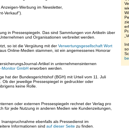
Ve
 Anzeigen-Werbung im Newsletter,
wi
Wi
t-Verkauf”).
Pe
zi
er
Pr
zung in Pressespiegeln. Das sind Sammlungen von Artikeln über
„V
en Unternehmen und Organisationen verbreitet werden.
In
t, so ist die Vergütung mit der
Verwertungsgesellschaft Wort
so
l aus Online-Medien stammen, ist ein angemessenes Honorar
Sc
be
VersicherungsJournal-Artikel in unternehmensinternen
-Monitor GmbH
erworben werden.
e hat der Bundesgerichtshof (BGH) mit Urteil vom 11. Juli
. Ob der jeweilige Pressespiegel in gedruckter oder
übrigens keine Rolle.
nternen oder externen Pressespiegeln rechnet der Verlag pro
auch für jede Nutzung in anderen Medien wie Kundenzeitungen,
 Inanspruchnahme ebenfalls als Pressedienst im
itere Informationen sind
auf dieser Seite
zu finden.