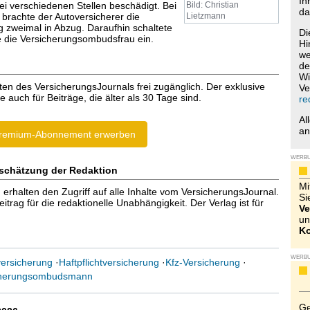
Ih
i verschiedenen Stellen beschädigt. Bei
Bild: Christian
da
 brachte der Autoversicherer die
Lietzmann
g zweimal in Abzug. Daraufhin schaltete
Di
 die Versicherungsombudsfrau ein.
Hi
we
de
Wi
ten des VersicherungsJournals frei zugänglich. Der exklusive
Ve
e auch für Beiträge, die älter als 30 Tage sind.
re
Al
a
remium-Abonnement erwerben
WERB
schätzung der Redaktion
Mi
halten den Zugriff auf alle Inhalte vom VersicherungsJournal.
Si
trag für die redaktionelle Unabhängigkeit. Der Verlag ist für
Ve
un
Ko
WERB
ersicherung
·
Haftpflichtversicherung
·
Kfz-Versicherung
·
cherungsombudsmann
Ge