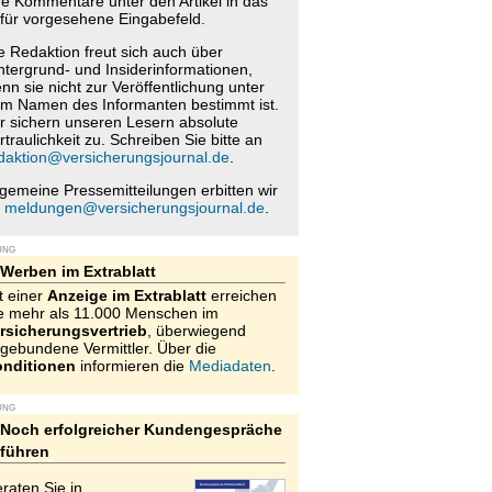
re Kommentare unter den Artikel in das
für vorgesehene Eingabefeld.
e Redaktion freut sich auch über
ntergrund- und Insiderinformationen,
nn sie nicht zur Veröffentlichung unter
m Namen des Informanten bestimmt ist.
r sichern unseren Lesern absolute
rtraulichkeit zu. Schreiben Sie bitte an
daktion@versicherungsjournal.de
.
lgemeine Pressemitteilungen erbitten wir
n
meldungen@versicherungsjournal.de
.
UNG
Werben im Extrablatt
t einer
Anzeige im Extrablatt
erreichen
e mehr als 11.000 Menschen im
rsicherungsvertrieb
, überwiegend
gebundene Vermittler. Über die
nditionen
informieren die
Mediadaten
.
UNG
Noch erfolgreicher Kundengespräche
führen
raten Sie in