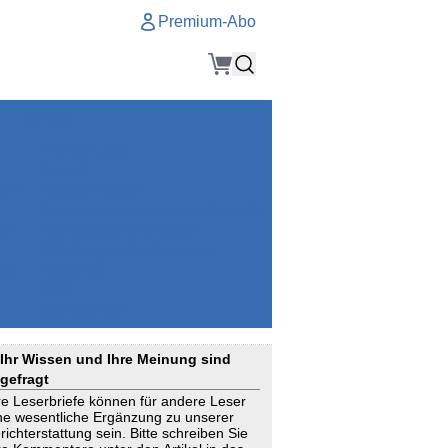
Premium-Abo
Service
Premium-Abo
Kontakt
gen
Häufige Fragen
e
VersicherungsJournal als Startseite
el
Nutzungsrechte erhalten
Mitteilung an die Redaktion
ial
Newsletter
RSS
Suchagenten
Ihr Wissen und Ihre Meinung sind
gefragt
re Leserbriefe können für andere Leser
ne wesentliche Ergänzung zu unserer
richterstattung sein. Bitte schreiben Sie