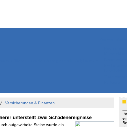
Weitere Inhalte
Nachrichten
Kurzmeldun
Kommentar
ssiers
Bücher
Extrablatt
Anzeigenmarkt
Originaltexte
Medienspieg
Leserbriefe
Themenspez
Podcasts
Versicherungen & Finanzen
Ih
herer unterstellt zwei Schadenereignisse
ei
Be
urch aufgewirbelte Steine wurde ein