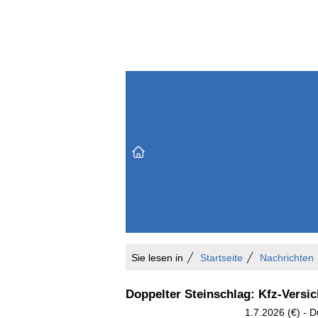
Themenbereiche
Versicherungen & Finanzen
Markt & Politik
Do
Vertrieb & Marketing
Unternehmen & Personen
Karriere & Mitarbeiter
Büro & Organisation
Sie lesen in
Startseite
Nachrichten
Doppelter Steinschlag: Kfz-Versic
1.7.2026 (€) - D